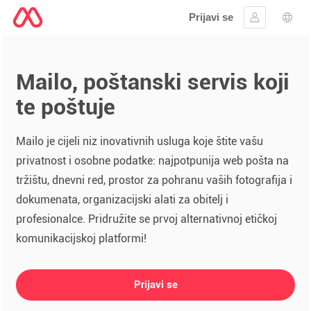
Prijavi se
Prijaviti se
Izbor
Mailo, poštanski servis koji
te poštuje
Mailo je cijeli niz inovativnih usluga koje štite vašu
privatnost i osobne podatke: najpotpunija web pošta na
tržištu, dnevni red, prostor za pohranu vaših fotografija i
dokumenata, organizacijski alati za obitelj i
profesionalce. Pridružite se prvoj alternativnoj etičkoj
komunikacijskoj platformi!
Prijavi se