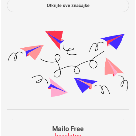
Otkrijte sve značajke
Mailo Free