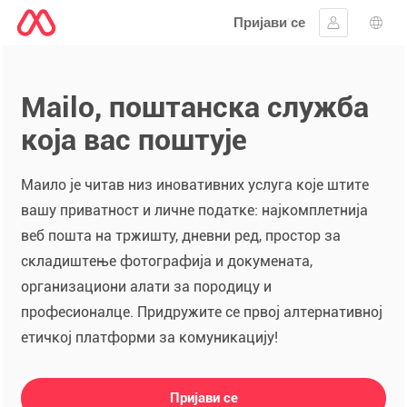
Пријави се
Пријавите 
Избо
Mailo, поштанска служба
која вас поштује
Маило је читав низ иновативних услуга које штите
вашу приватност и личне податке: најкомплетнија
веб пошта на тржишту, дневни ред, простор за
складиштење фотографија и докумената,
организациони алати за породицу и
професионалце. Придружите се првој алтернативној
етичкој платформи за комуникацију!
Пријави се