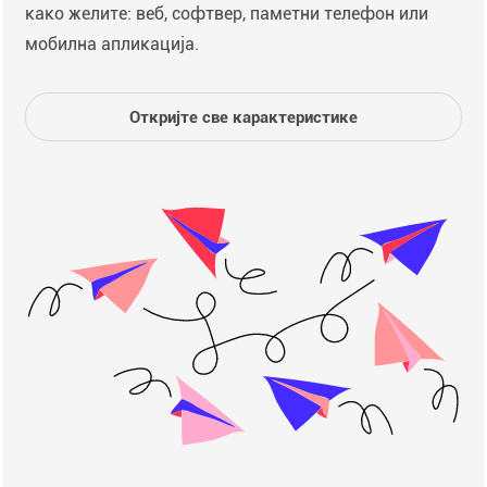
како желите: веб, софтвер, паметни телефон или
мобилна апликација.
Откријте све карактеристике