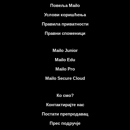
Корисни линкови
Повеља Mailo
Услови коришћења
Правила приватности
Правни споменици
Откријте Mailo
Mailo Junior
Mailo Edu
Mailo Pro
Mailo Secure Cloud
Више информација на Mailo
Ко смо?
Контактирајте нас
Постати препродавац
Прес подручје