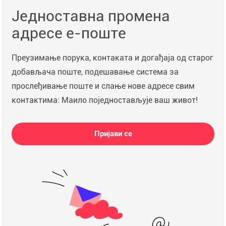
Једноставна промена
адресе е-поште
Преузимање порука, контаката и догађаја од старог
добављача поште, подешавање система за
прослеђивање поште и слање нове адресе свим
контактима: Маило поједностављује ваш живот!
Пријави се