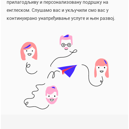
прилагодљиву и персонализовану подршку на
енглеском. Слушамо вас и укључили смо вас у
континуирано унапређивање услуге и њен развој.