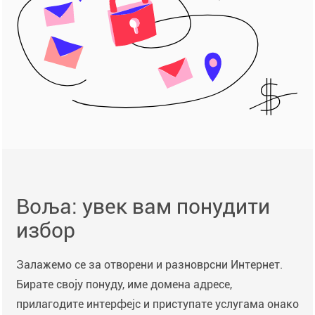
Воља: увек вам понудити
избор
Залажемо се за отворени и разноврсни Интернет.
Бирате своју понуду, име домена адресе,
прилагодите интерфејс и приступате услугама онако