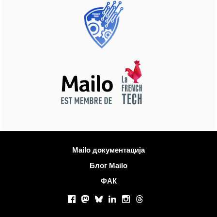
Више информација
Mailo документација
Блог Mailo
ФАК
Друштвене мреже
Facebook
Mastodon
Bluesky
LinkedIn
Instagram
Threads