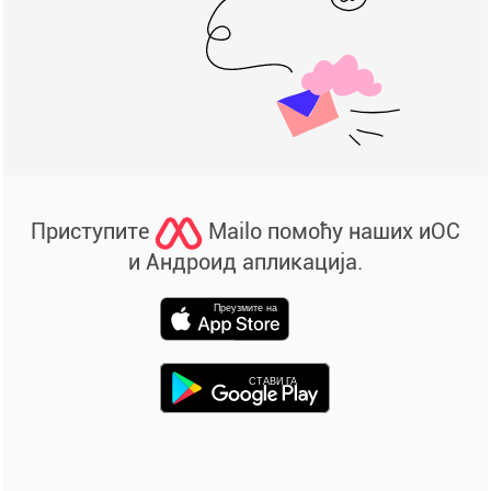
Приступите
Mailo помоћу наших иОС
и Андроид апликација.
Преузмите на
СТАВИ ГА