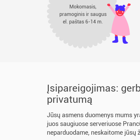
Mokomasis,
pramoginis ir saugus
el. paštas 6-14 m.
Įsipareigojimas: ger
privatumą
Jūsų asmens duomenys mums yra
juos saugiuose serveriuose Pranc
neparduodame, neskaitome jūsų ž