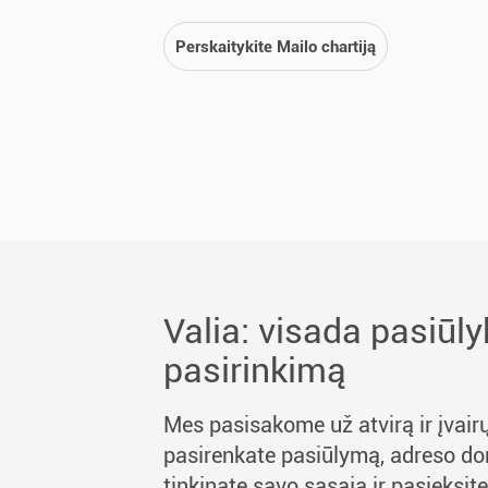
Perskaitykite Mailo chartiją
Valia: visada pasiūly
pasirinkimą
Mes pasisakome už atvirą ir įvairų
pasirenkate pasiūlymą, adreso d
tinkinate savo sąsają ir pasieksit