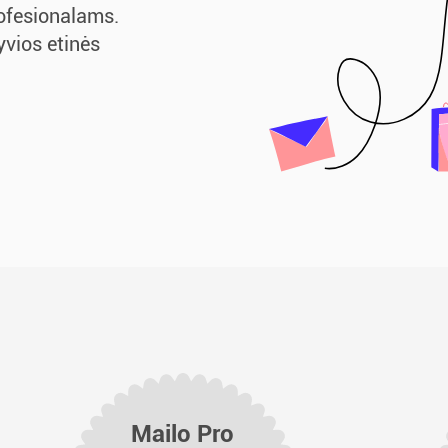
rofesionalams.
yvios etinės
Mailo Pro