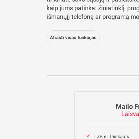
kaip jums patinka: žiniatinklį, pr
išmanųjį telefoną ar programą mo
Atrasti visas funkcijas
Mailo F
Laisv
1 GB el. laiškams