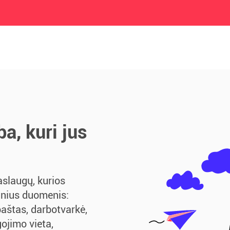
a, kuri jus
aslaugų, kurios
inius duomenis:
paštas, darbotvarkė,
ojimo vieta,