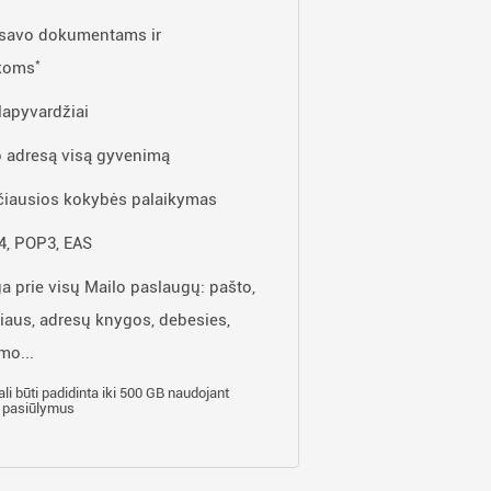
 savo dokumentams ir
*
koms
lapyvardžiai
 adresą visą gyvenimą
iausios kokybės palaikymas
, POP3, EAS
ga prie visų Mailo paslaugų: pašto,
iaus, adresų knygos, debesies,
mo...
ali būti padidinta iki 500 GB naudojant
 pasiūlymus