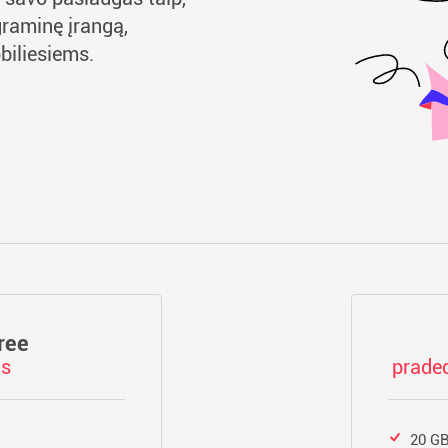
ograminę įrangą,
biliesiems.
ree
as
praded
20 GB