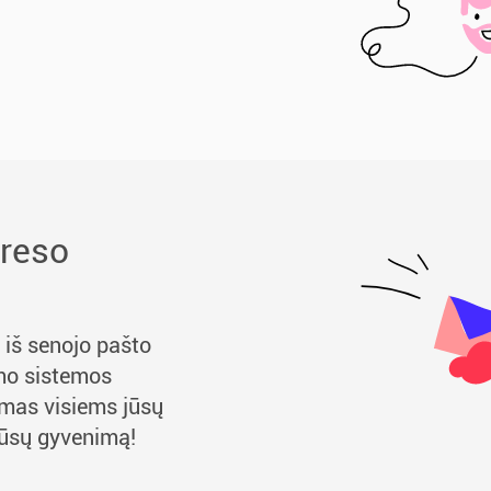
dreso
 iš senojo pašto
imo sistemos
imas visiems jūsų
jūsų gyvenimą!