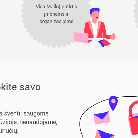
Visa Mailo} patirtis
įmonėms ir
organizacijoms
bkite savo
 šventi: saugome
ūzijoje, nenaudojame,
inučių.