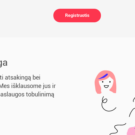
Registruotis
ga
ti atsakingą bei
Mes išklausome jus ir
 paslaugos tobulinimą