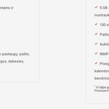
tams ir
5 GB
nuotrau
100 s
Pašto
Aukšč
o paslaugų: pašto,
IMAP4
gos, debesies,
Priei
kalendor
bendrini
*
ši talpa g
Premium+