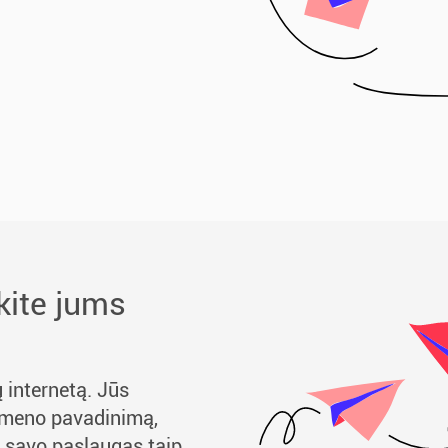
kite jums
 internetą. Jūs
omeno pavadinimą,
e savo paslaugas taip,