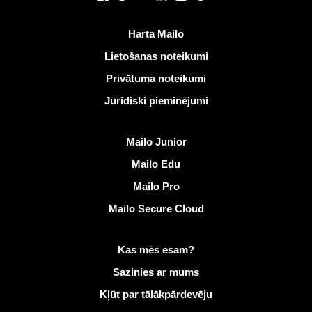
Noderīgas saites
Harta Mailo
Lietošanas noteikumi
Privātuma noteikumi
Juridiski pieminējumi
Atklāt Mailo
Mailo Junior
Mailo Edu
Mailo Pro
Mailo Secure Cloud
Vairāk informācijas vietnē Mailo
Kas mēs esam?
Sazinies ar mums
Kļūt par tālākpārdevēju