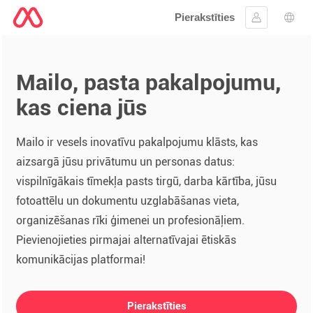
Pierakstīties
Ielogoties
Valo
Mailo, pasta pakalpojumu,
kas ciena jūs
Mailo ir vesels inovatīvu pakalpojumu klāsts, kas
aizsargā jūsu privātumu un personas datus:
vispilnīgākais tīmekļa pasts tirgū, darba kārtība, jūsu
fotoattēlu un dokumentu uzglabāšanas vieta,
organizēšanas rīki ģimenei un profesionāļiem.
Pievienojieties pirmajai alternatīvajai ētiskās
komunikācijas platformai!
Pierakstīties