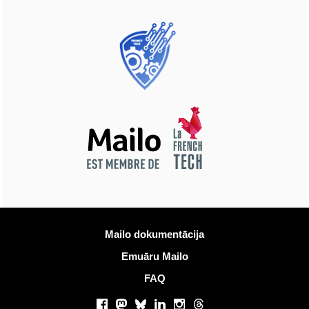
Vairāk informācijas
Mailo dokumentācija
Emuāru Mailo
FAQ
Sociālie tīkli
Facebook
Mastodon
Bluesky
LinkedIn
Instagram
Threads