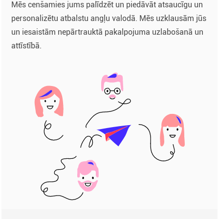
Mēs cenšamies jums palīdzēt un piedāvāt atsaucīgu un
personalizētu atbalstu angļu valodā. Mēs uzklausām jūs
un iesaistām nepārtrauktā pakalpojuma uzlabošanā un
attīstībā.