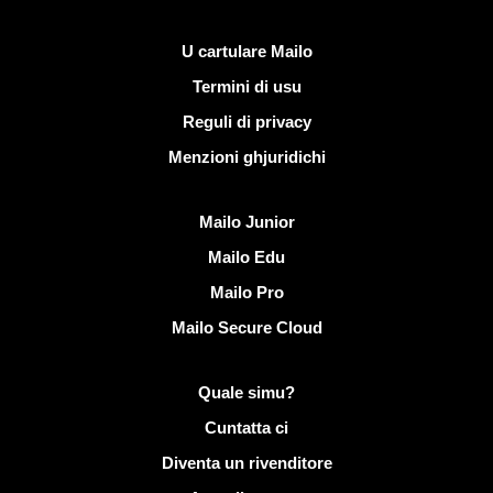
Ligami utili
U cartulare Mailo
Termini di usu
Reguli di privacy
Menzioni ghjuridichi
Scopre Mailo
Mailo Junior
Mailo Edu
Mailo Pro
Mailo Secure Cloud
Più infurmazione nantu à Mailo
Quale simu?
Cuntatta ci
Diventa un rivenditore