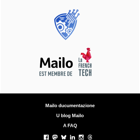
Più infurmazione
Mailo ducumentazione
U blog Mailo
A FAQ
Rete suciale
Facebook
Mastodon
Bluesky
LinkedIn
Instagram
Threads