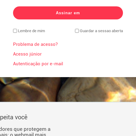
Lembre de mim
Guardar a sessao aberta
Problema de acesso?
Acesso júnior
Autenticação por e-mail
speita você
adores que protegem a
ais: o webmail mais