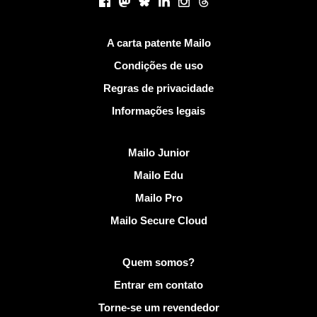
Facebook
Mastodon
Bluesky
LinkedIn
Instagram
Threads
Links Úteis
A carta patente Mailo
Condições de uso
Regras de privacidade
Informações legais
Descobrir Mailo
Mailo Junior
Mailo Edu
Mailo Pro
Mailo Secure Cloud
Mais informações em Mailo
Quem somos?
Entrar em contato
Torne-se um revendedor