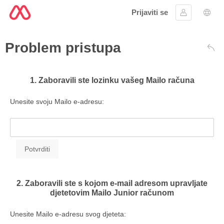
Prijaviti se
Prijavite se
Izbor
Problem pristupa
Naz
1. Zaboravili ste lozinku vašeg Mailo računa
Unesite svoju Mailo e-adresu:
2. Zaboravili ste s kojom e-mail adresom upravljate
djetetovim Mailo Junior računom
Unesite Mailo e-adresu svog djeteta: