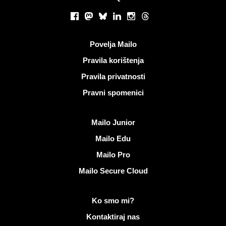
Društvene mreže
Facebook
Mastodon
Bluesky
LinkedIn
Instagram
Threads
Korisni linkovi
Povelja Mailo
Pravila korištenja
Pravila privatnosti
Pravni spomenici
Otkrijte Mailo
Mailo Junior
Mailo Edu
Mailo Pro
Mailo Secure Cloud
Više informacija o Mailo
Ko smo mi?
Kontaktiraj nas