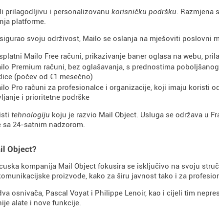
i prilagodljivu i personalizovanu
korisničku podršku
. Razmjena s
ja platforme.
sigurao svoju održivost, Mailo se oslanja na mješoviti poslovni 
splatni Mailo Free računi, prikazivanje baner oglasa na webu, pril
ilo Premium računi, bez oglašavanja, s prednostima poboljšanog p
dice (počev od €1 mesečno)
ilo Pro računi za profesionalce i organizacije, koji imaju koristi 
ljanje i prioritetne podrške
isti
tehnologiju
koju je razvio Mail Object. Usluga se održava u F
 sa 24-satnim nadzorom.
il Object?
cuska kompanija Mail Object fokusira se isključivo na svoju stručn
munikacijske proizvode, kako za širu javnost tako i za profesio
a osnivača, Pascal Voyat i Philippe Lenoir, kao i cijeli tim nepres
ije alate i nove funkcije.