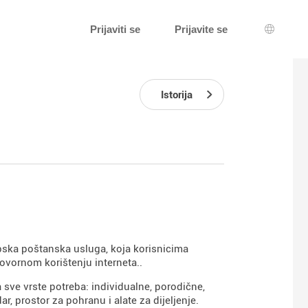
Prijaviti se
Prijavite se
Izbor je
Istorija
pska poštanska usluga, koja korisnicima
ovornom korištenju interneta..
a sve vrste potreba: individualne, porodične,
r, prostor za pohranu i alate za dijeljenje.