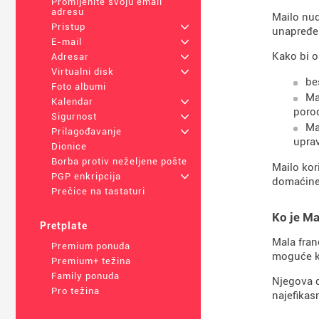
Promijenite svoju email
adresu
Mailo nud
Pristup
+
unapređen
E-mail
+
Kako bi o
Adresar
+
Virtualni disk
+
be
Foto albumi
Ma
Kalendar
+
poro
Sigurnost
+
Ma
Prilagođavanje
+
uprav
Dionice
Borba protiv neželjene pošte
Mailo kor
PGP enkripcija
+
domaćine
Prečice na tastaturi
Ko je Ma
Pretplate
Mala fran
Premium ponuda
moguće ko
Premium+ težina
Family ponuda
Njegova dv
Pro težina
najefikasn