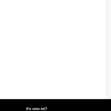
Više informacija o Mailo
Ko smo mi?