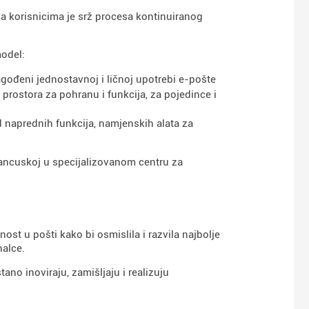
a korisnicima je srž procesa kontinuiranog
model:
agođeni jednostavnoj i ličnoj upotrebi e-pošte
rostora za pohranu i funkcija, za pojedince i
od naprednih funkcija, namjenskih alata za
rancuskoj u specijalizovanom centru za
ost u pošti kako bi osmislila i razvila najbolje
nalce.
tano inoviraju, zamišljaju i realizuju