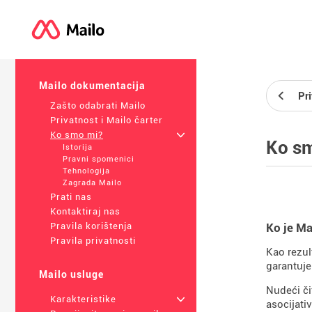
Mailo dokumentacija
Pri
Zašto odabrati Mailo
Privatnost i Mailo čarter
Ko smo mi?
+
Ko s
Istorija
Pravni spomenici
Tehnologija
Zagrada Mailo
Prati nas
Kontaktiraj nas
Ko je Ma
Pravila korištenja
Pravila privatnosti
Kao rezul
garantuje
Mailo usluge
Nudeći či
Karakteristike
+
asocijativ