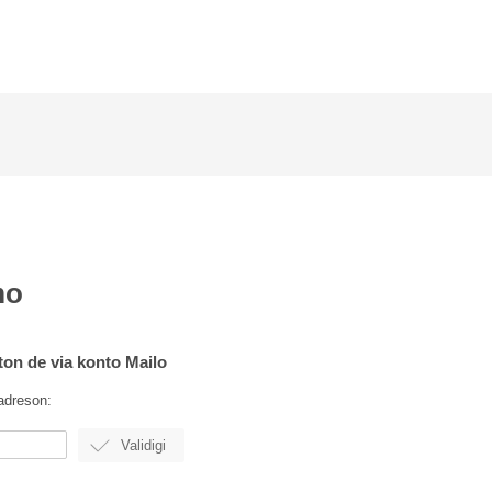
mo
rton de via konto Mailo
adreson: