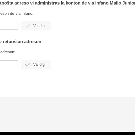
retpoŝta adreso vi administras la konton de via infano Mailo Junio
reson de via infano:
lo retpoŝtan adreson
 adreson: