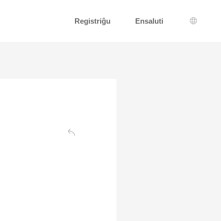
Registriĝu
Ensaluti
Lingva 
Reen