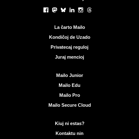
Sociaj retoj
Facebook
Mastodon
Bluesky
LinkedIn
Instagram
Threads
Utilaj ligiloj
La ĉarto Mailo
Kondiĉoj de Uzado
Privatecaj reguloj
Juraj mencioj
Malkovri Mailo
Mailo Junior
Mailo Edu
Mailo Pro
Mailo Secure Cloud
Pliaj informoj pri Mailo
Kiuj ni estas?
Kontaktu nin