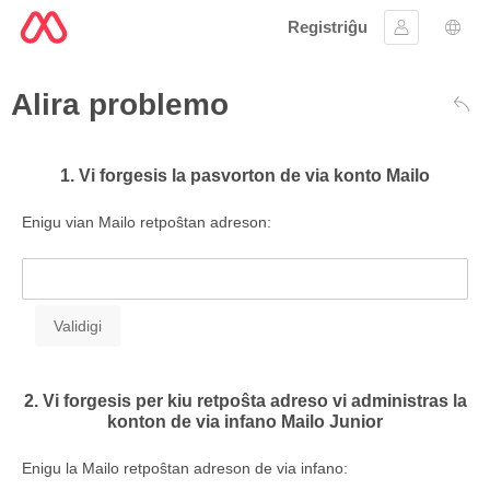
Registriĝu
Ensaluti
Ling
Alira problemo
Ree
1. Vi forgesis la pasvorton de via konto Mailo
Enigu vian Mailo retpoŝtan adreson:
2. Vi forgesis per kiu retpoŝta adreso vi administras la
konton de via infano Mailo Junior
Enigu la Mailo retpoŝtan adreson de via infano: