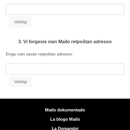
3. Vi forgesis vian Mailo retpoŝtan adreson
Enigu vian savan retpoŝtan adreson:
Pliaj informoj
Mailo dokumentado
La blogo Mailo
La Demandoj