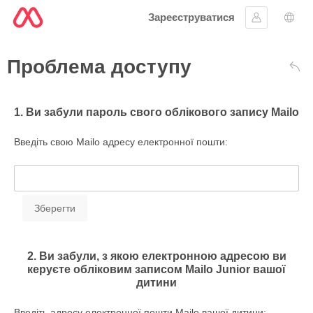
Зареєструватися
Увійти
Вибі
Проблема доступу
Наз
1. Ви забули пароль свого облікового запису Mailo
Введіть свою Mailo адресу електронної пошти:
2. Ви забули, з якою електронною адресою ви
керуєте обліковим записом Mailo Junior вашої
дитини
Введіть адресу електронної пошти Mailo вашої дитини: