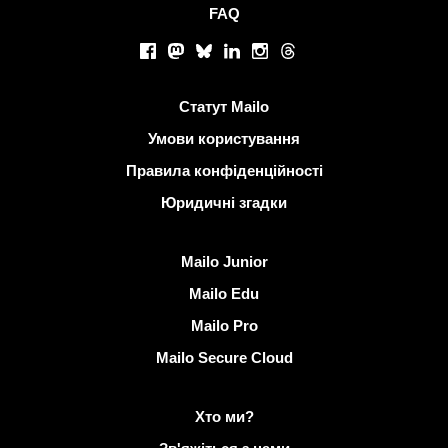
FAQ
Соціальні мережі
Facebook
Mastodon
Bluesky
LinkedIn
Instagram
Threads
Корисні посилання
Статут Mailo
Умови користування
Правила конфіденційності
Юридичні згадки
Виявити Mailo
Mailo Junior
Mailo Edu
Mailo Pro
Mailo Secure Cloud
Докладніше на Mailo
Хто ми?