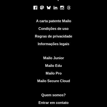
Redes sociais
Facebook
Mastodon
Bluesky
LinkedIn
Instagram
Threads
Links Úteis
A carta patente Mailo
Condições de uso
Regras de privacidade
Informações legais
Descobrir Mailo
Mailo Junior
Mailo Edu
Mailo Pro
Mailo Secure Cloud
Mais informações em Mailo
Quem somos?
Entrar em contato