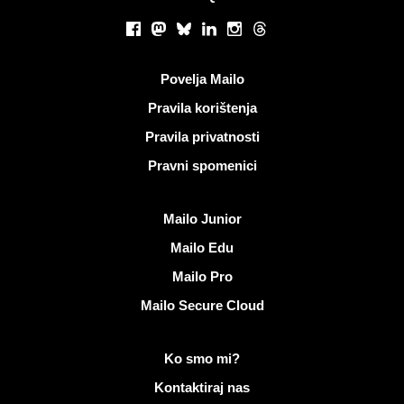
Društvene mreže
Facebook
Mastodon
Bluesky
LinkedIn
Instagram
Threads
Korisni linkovi
Povelja Mailo
Pravila korištenja
Pravila privatnosti
Pravni spomenici
Otkrijte Mailo
Mailo Junior
Mailo Edu
Mailo Pro
Mailo Secure Cloud
Više informacija o Mailo
Ko smo mi?
Kontaktiraj nas