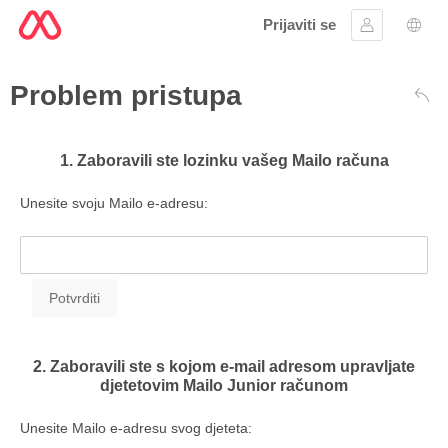
Prijaviti se
Prijavite se
Izbor
Problem pristupa
Naz
1. Zaboravili ste lozinku vašeg Mailo računa
Unesite svoju Mailo e-adresu:
2. Zaboravili ste s kojom e-mail adresom upravljate
djetetovim Mailo Junior računom
Unesite Mailo e-adresu svog djeteta: