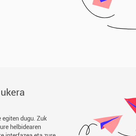
aukera
de egiten dugu. Zuk
ure helbidearen
e interfazea eta zure