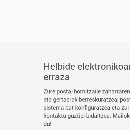
Helbide elektronikoa
erraza
Zure posta-hornitzaile zaharrare
eta gertaerak berreskuratzea, pos
sistema bat konfiguratzea eta zure
kontaktu guztiei bidaltzea: Mailok
du!