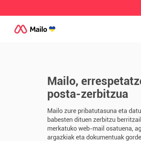
Mailo, errespetatz
posta-zerbitzua
Mailo zure pribatutasuna eta dat
babesten dituen zerbitzu berritzai
merkatuko web-mail osatuena, ag
argazkiak eta dokumentuak gordet