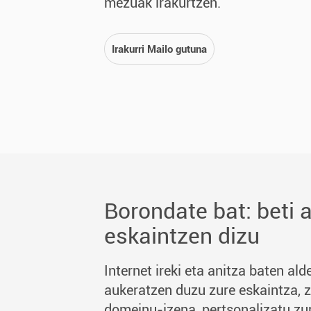
mezuak irakurtzen.
Irakurri Mailo gutuna
Borondate bat: beti 
eskaintzen dizu
Internet ireki eta anitza baten al
aukeratzen duzu zure eskaintza, z
domeinu-izena, pertsonalizatu zur