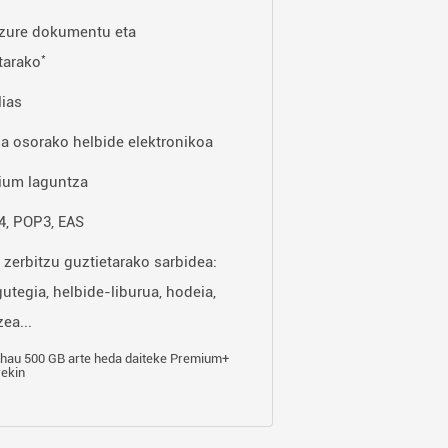
zure dokumentu eta
*
tarako
lias
za osorako helbide elektronikoa
ium laguntza
, POP3, EAS
 zerbitzu guztietarako sarbidea:
gutegia, helbide-liburua, hodeia,
ea...
hau 500 GB arte heda daiteke Premium+
rekin