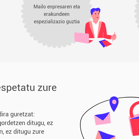
Mailo enpresaren eta
erakundeen
espezializazio guztia
espetatu zure
ira guretzat:
gordetzen ditugu, ez
n, ez ditugu zure