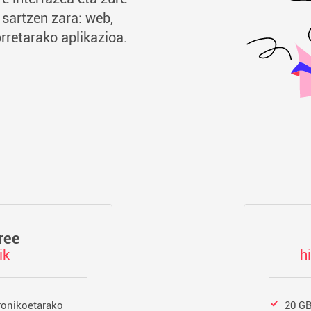
sartzen zara: web,
retarako aplikazioa.
ree
ik
h
ronikoetarako
20 GB