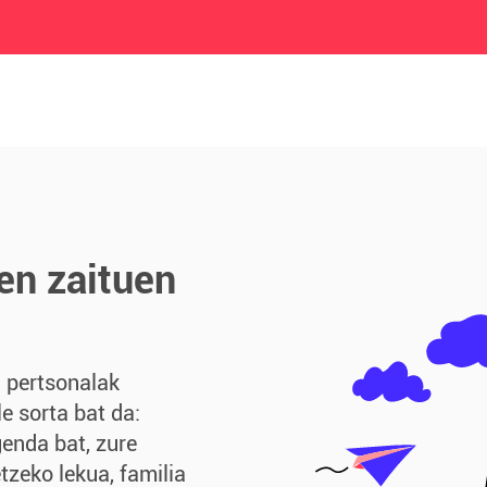
en zaituen
u pertsonalak
le sorta bat da:
enda bat, zure
zeko lekua, familia