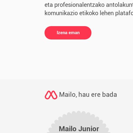
eta profesionalentzako antolakunt
komunikazio etikoko lehen plataf
Izena eman
Mailo, hau ere bada
Mailo Junior