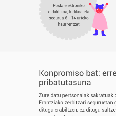
Posta elektroniko
didaktikoa, ludikoa eta
segurua 6 - 14 urteko
haurrentzat
Konpromiso bat: err
pribatutasuna
Zure datu pertsonalak sakratuak d
Frantziako zerbitzari seguruetan 
ditugu erabiltzen, ez ditugu saltze