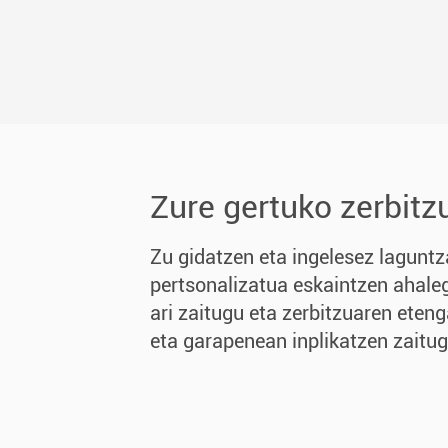
Zure gertuko zerbitz
Zu gidatzen eta ingelesez laguntz
pertsonalizatua eskaintzen ahale
ari zaitugu eta zerbitzuaren ete
eta garapenean inplikatzen zaitug