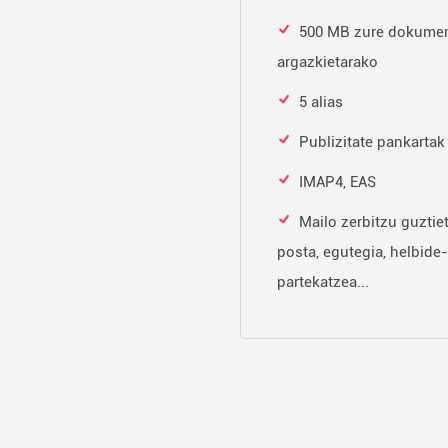
500 MB zure dokumen
argazkietarako
5 alias
Publizitate pankartak
IMAP4, EAS
Mailo zerbitzu guztie
posta, egutegia, helbide-
partekatzea...