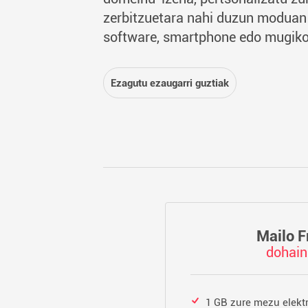
zerbitzuetara nahi duzun moduan 
software, smartphone edo mugikor
Ezagutu ezaugarri guztiak
Mailo F
dohain
1 GB zure mezu elekt