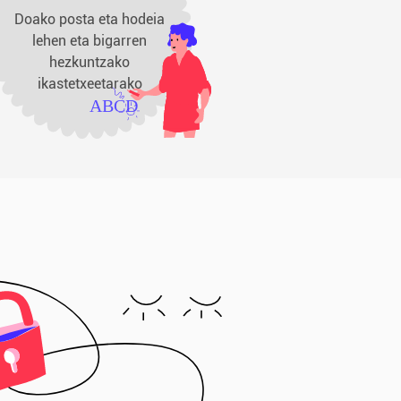
Doako posta eta hodeia
lehen eta bigarren
hezkuntzako
ikastetxeetarako