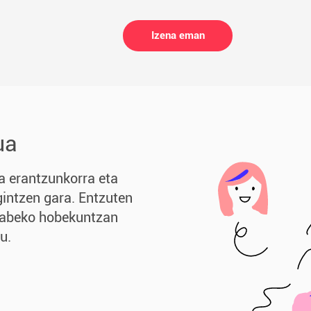
Izena eman
ua
a erantzunkorra eta
gintzen gara. Entzuten
ngabeko hobekuntzan
u.