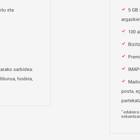
tu eta
5 GB 
argazkie
100 a
Bizit
Prem
tarako sarbidea:
IMAP4
liburua, hodeia,
Mailo
posta, e
partekatz
*
edukiera 
eskaintza