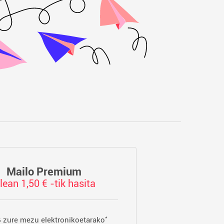
Mailo Premium
ilean 1,50 € -tik hasita
*
 zure mezu elektronikoetarako