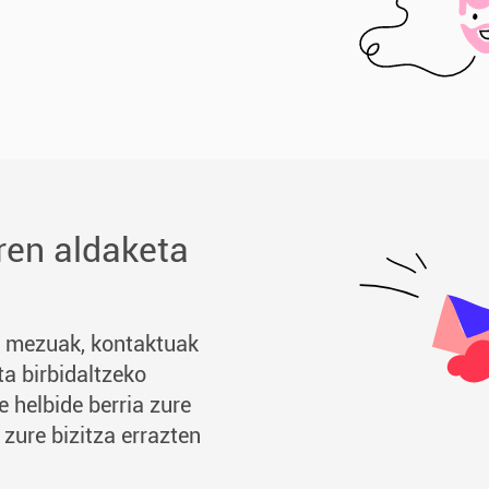
ren aldaketa
n mezuak, kontaktuak
ta birbidaltzeko
 helbide berria zure
 zure bizitza errazten