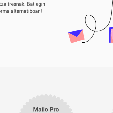
za tresnak. Bat egin
orma alternatiboan!
Mailo Pro