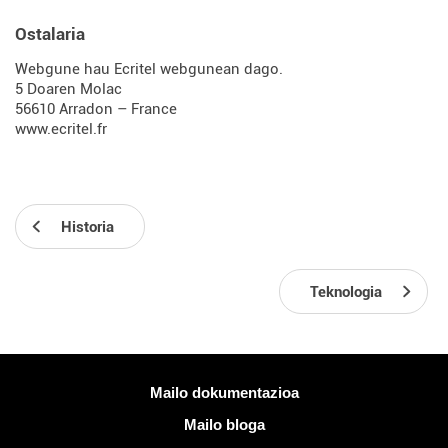
Ostalaria
Webgune hau Ecritel webgunean dago.
5 Doaren Molac
56610 Arradon – France
www.ecritel.fr
Historia
Teknologia
Informazio gehiago
Mailo dokumentazioa
Mailo bloga