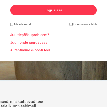
Mäleta mind
Hoia seanss lahti
Juurdepääsuprobleem?
Juunioride juurdepääs
Autentimine e-posti teel
seid, mis kaitsevad teie
 täielikum veebimeil,