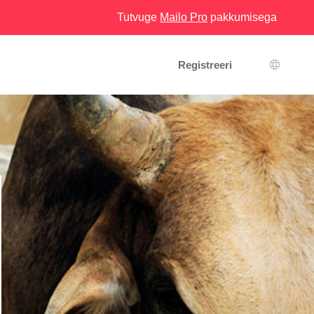
Tutvuge
Mailo Pro
pakkumisega
Registreeri
Keeleva