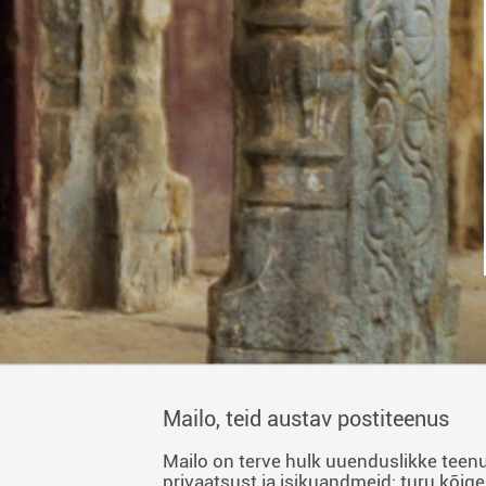
Mailo, teid austav postiteenus
Mailo on terve hulk uuenduslikke teenu
privaatsust ja isikuandmeid: turu kõige