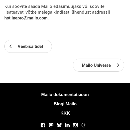
Kui soovite saada Mailo edasimüüjaks või soovite
lisateavet, võtke meiega kindlasti ühendust aadressil
hotlinepro@mailo.com
.
Veebisaitidel
Mailo Universe
Rohkem informatsiooni
Mailo dokumentatsioon
Blogi Mailo
KKK
Sotsiaalsed võrgustikud
Facebook
Mastodon
Bluesky
LinkedIn
Instagram
Threads