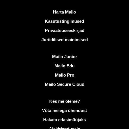
Kasulikud lingid
Harta Mailo
Kasutustingimused
Privaatsuseeskirjad
Juriidilised mainimised
Avastama Mailo
Mailo Junior
Mailo Edu
Mailo Pro
Mailo Secure Cloud
Lisateave saidil Mailo
Kes me oleme?
Võta meiega ühendust
Hakata edasimüüjaks
Ajakirjandusala