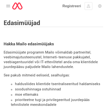
Registreeri
Avage menüü
Logi sisse
Keel
Edasimüüjad
Hakka Mailo edasimüüjaks
Edasimüüjate programm Mailo võimaldab partneritel,
veebimajutusteenustel, Interneti-teenuse pakkujatel,
veebiagentuuridel või IT-ettevõtetel anda oma klientidele
juurdepääsu paljudele Mailo lahendustele.
See pakub mitmeid eeliseid, sealhulgas:
haldusliides klientide tsentraliseeritud haldamiseks
soodushinnaga ostuhinnad
moe ettemaks
prioriteetne tugi ja privilegeeritud juurdepääs
tehnilistele meeskondadele