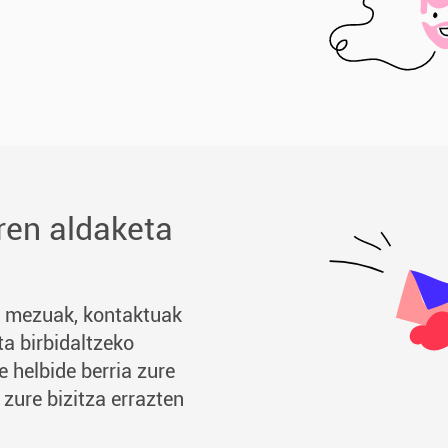
ren aldaketa
n mezuak, kontaktuak
ta birbidaltzeko
 helbide berria zure
 zure bizitza errazten