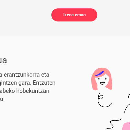
Izena eman
ua
a erantzunkorra eta
gintzen gara. Entzuten
ngabeko hobekuntzan
u.