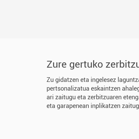
Zure gertuko zerbitz
Zu gidatzen eta ingelesez laguntz
pertsonalizatua eskaintzen ahale
ari zaitugu eta zerbitzuaren ete
eta garapenean inplikatzen zaitug