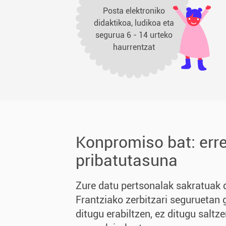
Posta elektroniko
didaktikoa, ludikoa eta
segurua 6 - 14 urteko
haurrentzat
Konpromiso bat: err
pribatutasuna
Zure datu pertsonalak sakratuak d
Frantziako zerbitzari seguruetan 
ditugu erabiltzen, ez ditugu saltze