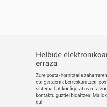
Helbide elektronikoa
erraza
Zure posta-hornitzaile zaharrare
eta gertaerak berreskuratzea, pos
sistema bat konfiguratzea eta zure
kontaktu guztiei bidaltzea: Mailok
du!