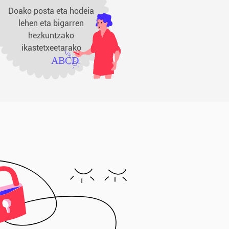
Doako posta eta hodeia
lehen eta bigarren
hezkuntzako
ikastetxeetarako