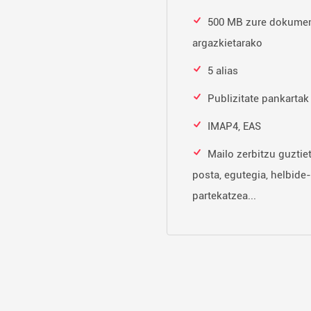
500 MB zure dokumen
argazkietarako
5 alias
Publizitate pankartak
IMAP4, EAS
Mailo zerbitzu guztie
posta, egutegia, helbide-
partekatzea...