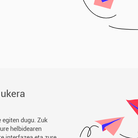
aukera
de egiten dugu. Zuk
ure helbidearen
e interfazea eta zure