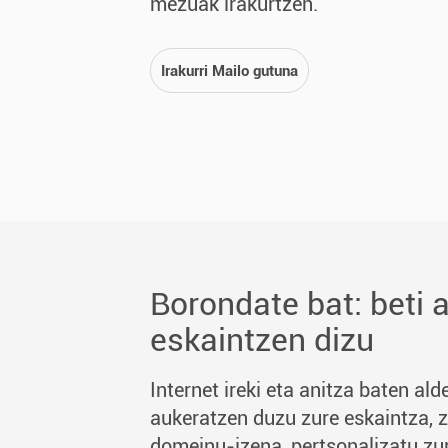
mezuak irakurtzen.
Irakurri Mailo gutuna
Borondate bat: beti 
eskaintzen dizu
Internet ireki eta anitza baten al
aukeratzen duzu zure eskaintza, z
domeinu-izena, pertsonalizatu zur