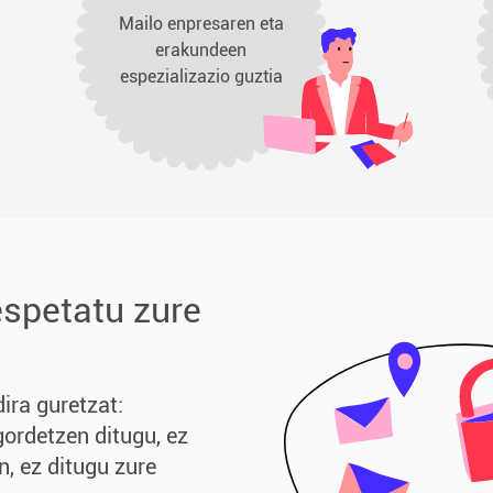
Mailo enpresaren eta
erakundeen
espezializazio guztia
espetatu zure
ira guretzat:
gordetzen ditugu, ez
n, ez ditugu zure