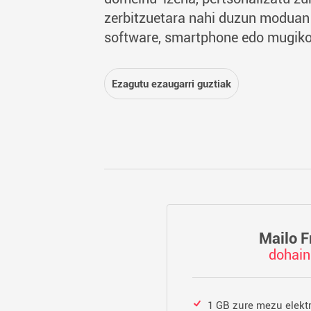
zerbitzuetara nahi duzun moduan 
software, smartphone edo mugikor
Ezagutu ezaugarri guztiak
Mailo F
dohain
1 GB zure mezu elekt