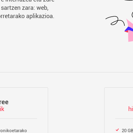
sartzen zara: web,
retarako aplikazioa.
ree
ik
h
ronikoetarako
20 GB