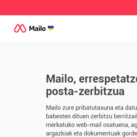
Mailo, errespetatz
posta-zerbitzua
Mailo zure pribatutasuna eta dat
babesten dituen zerbitzu berritzai
merkatuko web-mail osatuena, ag
argazkiak eta dokumentuak gordet