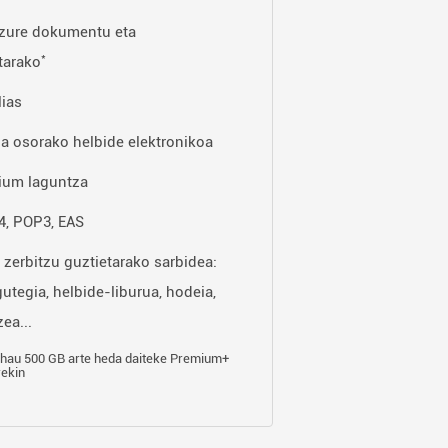
zure dokumentu eta
*
tarako
lias
za osorako helbide elektronikoa
ium laguntza
, POP3, EAS
 zerbitzu guztietarako sarbidea:
gutegia, helbide-liburua, hodeia,
ea...
hau 500 GB arte heda daiteke Premium+
rekin