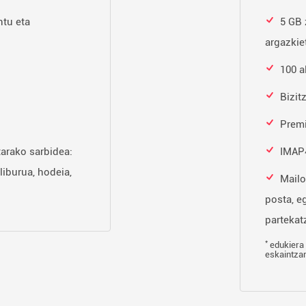
tu eta
5 GB 
argazkie
100 a
Bizit
Prem
tarako sarbidea:
IMAP4
liburua, hodeia,
Mailo
posta, e
partekatz
*
edukiera 
eskaintza