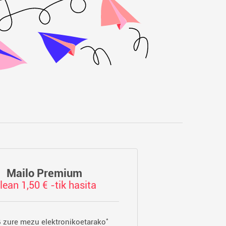
Mailo Premium
ilean 1,50 € -tik hasita
*
 zure mezu elektronikoetarako