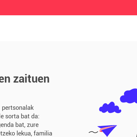
en zaituen
u pertsonalak
le sorta bat da:
enda bat, zure
zeko lekua, familia