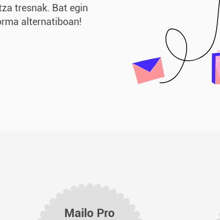
za tresnak. Bat egin
orma alternatiboan!
Mailo Pro