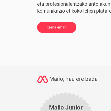
eta profesionalentzako antolakunt
komunikazio etikoko lehen plataf
Izena eman
Mailo, hau ere bada
Mailo Junior