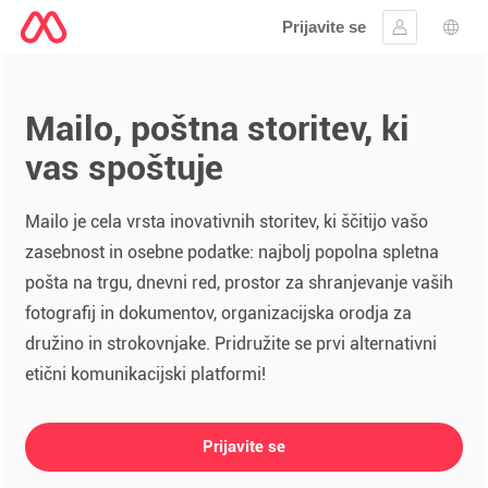
Prijavite se
Vpis
Izbir
Mailo, poštna storitev, ki
vas spoštuje
Mailo je cela vrsta inovativnih storitev, ki ščitijo vašo
zasebnost in osebne podatke: najbolj popolna spletna
pošta na trgu, dnevni red, prostor za shranjevanje vaših
fotografij in dokumentov, organizacijska orodja za
družino in strokovnjake. Pridružite se prvi alternativni
etični komunikacijski platformi!
Prijavite se