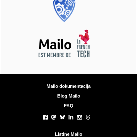
Več informacij
Mailo dokumentacija
Blog Mailo
FAQ
Socialna omrežja
Facebook
Mastodon
Bluesky
LinkedIn
Instagram
Threads
Koristne povezave
Listine Mailo