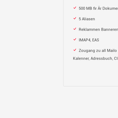
500 MB fir Är Dokume
5 Aliasen
Reklammen Bannere
IMAP4, EAS
Zougang zu all Mailo S
Kalenner, Adressbuch, Clo