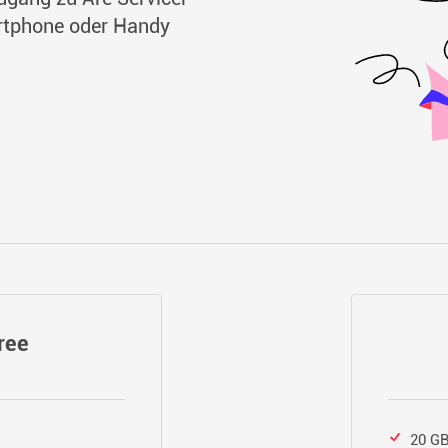
artphone oder Handy
ree
20 GB