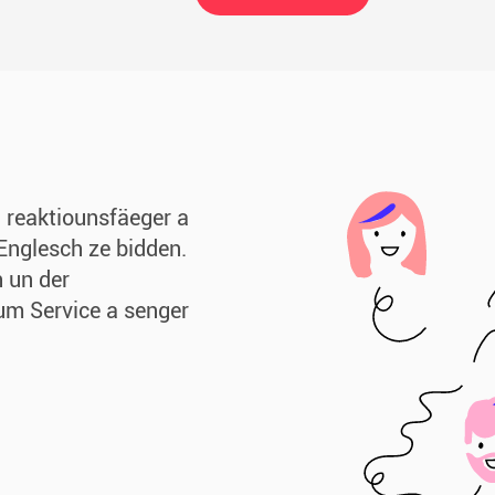
n reaktiounsfäeger a
Englesch ze bidden.
h un der
um Service a senger