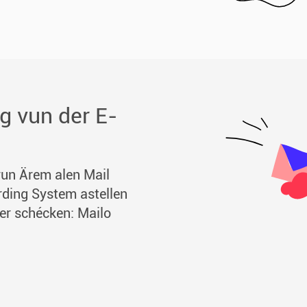
g vun der E-
vun Ärem alen Mail
rding System astellen
ter schécken: Mailo