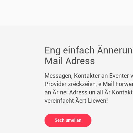
Eng einfach Ännerun
Mail Adress
Messagen, Kontakter an Eventer 
Provider zréckzéien, e Mail Forwa
an Är nei Adress un all Är Kontak
vereinfacht Äert Liewen!
Sech umellen