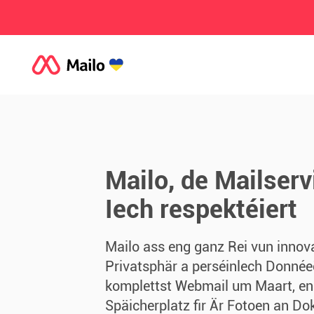
Mailo, de Mailserv
Iech respektéiert
Mailo ass eng ganz Rei vun innovat
Privatsphär a perséinlech Donnée
komplettst Webmail um Maart, en
Späicherplatz fir Är Fotoen an Do