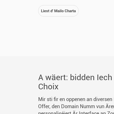
Liest d' Mailo Charta
A wäert: bidden Iec
Choix
Mir sti fir en oppenen an diversen 
Offer, den Domain Numm vun Ärer
personaliséiert Är Interface an Z