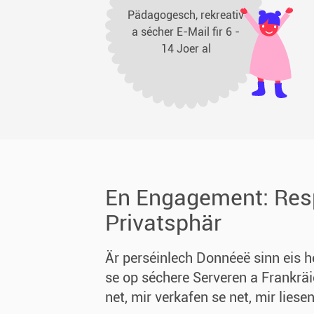
Pädagogesch, rekreativ
a sécher E-Mail fir 6 -
14 Joer al
En Engagement: Res
Privatsphär
Är perséinlech Donnéeë sinn eis h
se op séchere Serveren a Frankräi
net, mir verkafen se net, mir lies