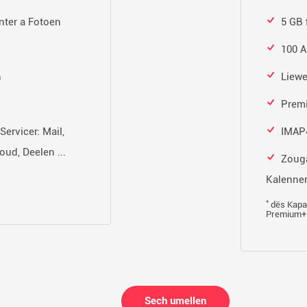
nter a Fotoen
5 GB 
100 A
n
Liewe
Prem
ervicer: Mail,
IMAP4
ud, Deelen ...
Zouga
Kalenner
*
dës Kapaz
Premium+ 
Sech umellen