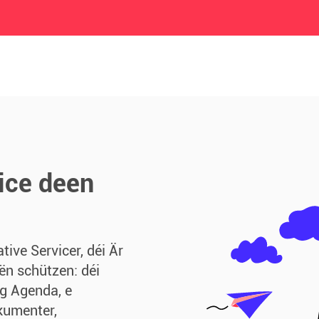
ice deen
ive Servicer, déi Är
ën schützen: déi
g Agenda, e
kumenter,