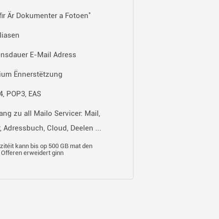
*
fir Är Dokumenter a Fotoen
liasen
nsdauer E-Mail Adress
ium Ënnerstëtzung
, POP3, EAS
ng zu all Mailo Servicer: Mail,
, Adressbuch, Cloud, Deelen ...
itéit kann bis op 500 GB mat den
Offeren erweidert ginn