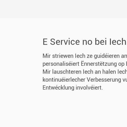
E Service no bei Iech
Mir striewen Iech ze guidéieren a
personaliséiert Ënnerstëtzung op 
Mir lauschteren Iech an halen Iec
kontinuéierlecher Verbesserung v
Entwécklung involvéiert.