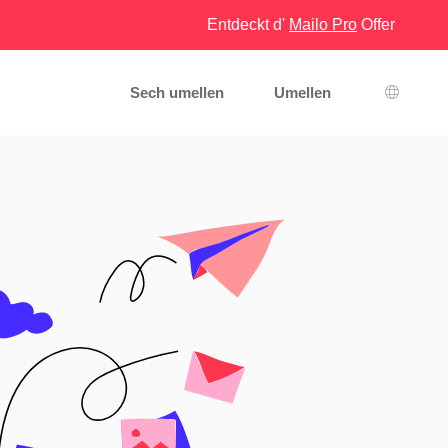
Entdeckt d'
Mailo Pro
Offer
Sech umellen
Umellen
Sprooc