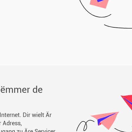
h ëmmer de
Internet. Dir wielt Är
 Adress,
ougang zu Äre Servicer