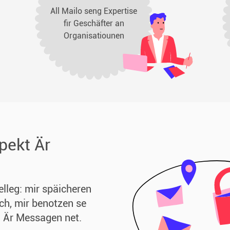
All Mailo seng Expertise
fir Geschäfter an
Organisatiounen
pekt Är
elleg: mir späicheren
ch, mir benotzen se
en Är Messagen net.