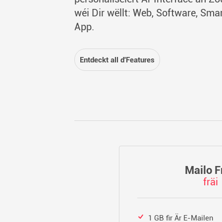
wéi Dir wëllt: Web, Software, Sm
App.
Entdeckt all d'Features
Mailo F
fräi
1 GB fir Är E-Mailen