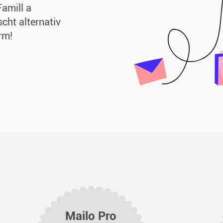
Famill a
scht alternativ
rm!
Mailo Pro