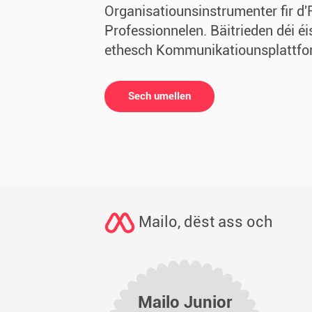
Organisatiounsinstrumenter fir d'
Professionnelen. Bäitrieden déi éi
ethesch Kommunikatiounsplattfo
Sech umellen
Mailo, dëst ass och
Mailo Junior