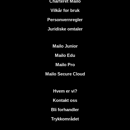
Nyttige lenker
Charteret Mailo
Vilkår for bruk
Personvernregler
Juridiske omtaler
Oppdag Mailo
Mailo Junior
Mailo Edu
Mailo Pro
Mailo Secure Cloud
Mer informasjon på Mailo
Hvem er vi?
Kontakt oss
Bli forhandler
Trykkområdet