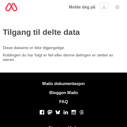
Melde deg på
Logg inn
Språ
Tilgang til delte data
Disse dataene er ikke tilgjengelige.
Koblingen du har fulgt er feil eller denne delingen er slettet av
eieren.
Mer informasjon
Mailo dokumentasjon
Bloggen Mailo
FAQ
Sosiale nettverk
Facebook
Mastodon
Bluesky
LinkedIn
Instagram
Threads