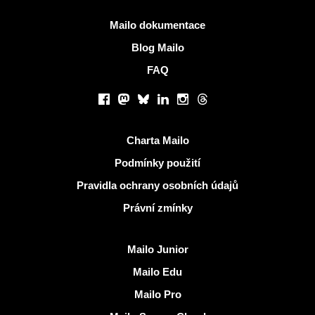
Více informací
Mailo dokumentace
Blog Mailo
FAQ
Sociální sítě
Facebook
Mastodon
Bluesky
LinkedIn
Instagram
Threads
Užitečné odkazy
Charta Mailo
Podmínky použití
Pravidla ochrany osobních údajů
Právní zmínky
Objevit Mailo
Mailo Junior
Mailo Edu
Mailo Pro