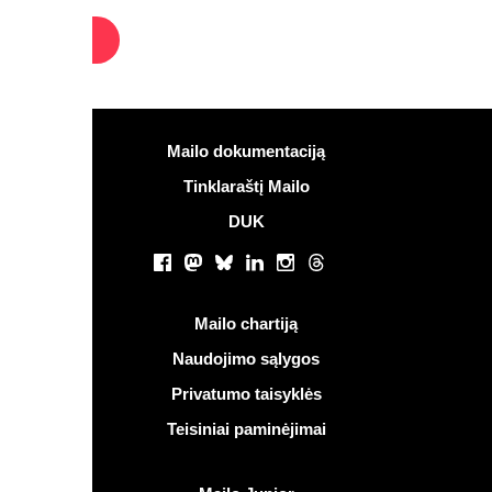
informacijos
Mailo dokumentaciją
Tinklaraštį Mailo
DUK
ai tinklai
Facebook
Mastodon
Bluesky
LinkedIn
Instagram
Threads
os nuorodos
Mailo chartiją
Naudojimo sąlygos
Privatumo taisyklės
Teisiniai paminėjimai
ailo