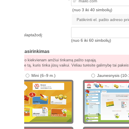
(nuo 3 iki 40 simbolių)
slaptažodį:
(nuo 6 iki 60 simbolių)
asirinkimas
lo kiekvienam amžiui tinkamą pašto sąsają.
te tą, kuris tinka jūsų vaikui. Vėliau turėsite galimybę tai pakeisti.
Mini (6–9 m.)
Jaunesnysis (10-14 m.)