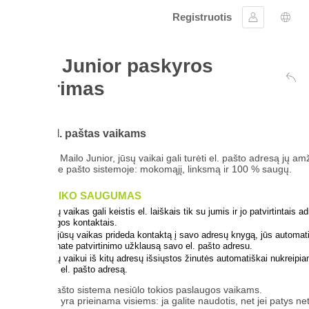
Registruotis
Prisijungti
Kalbos pasirink
 Junior paskyros
rimas
Atgal į autentifika
. paštas vaikams
ailo Junior, jūsų vaikai gali turėti el. pašto adresą jų amžių
oje pašto sistemoje: mokomąjį, linksmą ir 100 % saugų.
AIKO SAUGUMAS
 vaikas gali keistis el. laiškais tik su jumis ir jo patvirtintais adresų
gos kontaktais.
jūsų vaikas prideda kontaktą į savo adresų knygą, jūs automatiškai
ate patvirtinimo užklausą savo el. pašto adresu.
 vaikui iš kitų adresų išsiųstos žinutės automatiškai nukreipiamos į
 el. pašto adresą.
pašto sistema nesiūlo tokios paslaugos vaikams.
yra prieinama visiems: ja galite naudotis, net jei patys neturite Mailo