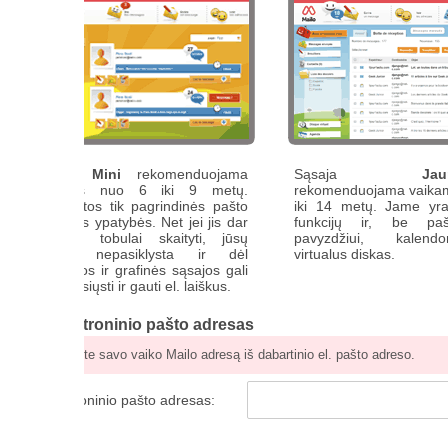
a
Mini
rekomenduojama
Sąsaja
Jaunesnysis
ms nuo 6 iki 9 metų.
rekomenduojama vaikams nuo 10
tos tik pagrindinės pašto
iki 14 metų. Jame yra daugiau
 ypatybės. Net jei jis dar
funkcijų ir, be pašto, yra,
 tobulai skaityti, jūsų
pavyzdžiui, kalendorius ir
 nepasiklysta ir dėl
virtualus diskas.
ios ir grafinės sąsajos gali
iųsti ir gauti el. laiškus.
troninio pašto adresas
ite savo vaiko Mailo adresą iš dabartinio el. pašto adreso.
oninio pašto adresas: