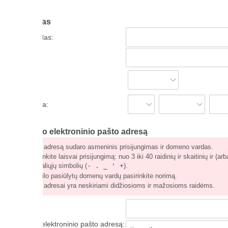
as
das:
a:
o elektroninio pašto adresą
 adresą sudaro asmeninis prisijungimas ir domeno vardas.
nkite laisvai prisijungimą: nuo 3 iki 40 raidinių ir skaitinių ir (arba)
liųjų simbolių (
- . _ ' +
).
ilo pasiūlytų domenų vardų pasirinkite norimą.
 adresai yra neskiriami didžiosioms ir mažosioms raidėms.
elektroninio pašto adresą: