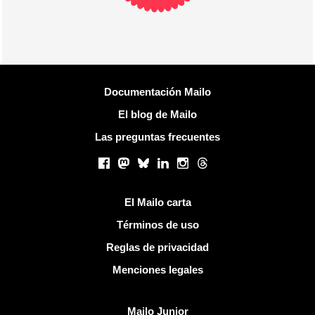
Más información
Documentación Mailo
El blog de Mailo
Las preguntas frecuentes
Redes sociales
Facebook
Mastodon
Bluesky
LinkedIn
Instagram
Threads
Enlaces útiles
El Mailo carta
Términos de uso
Reglas de privacidad
Menciones legales
Descubrir Mailo
Mailo Junior