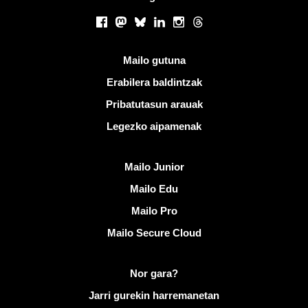
Sare sozialak
Facebook
Mastodon
Bluesky
LinkedIn
Instagram
Threads
Esteka erabilgarriak
Mailo gutuna
Erabilera baldintzak
Pribatutasun arauak
Legezko aipamenak
Ezagutu Mailo
Mailo Junior
Mailo Edu
Mailo Pro
Mailo Secure Cloud
Informazio gehiago Mailo helbidean
Nor gara?
Jarri gurekin harremanetan