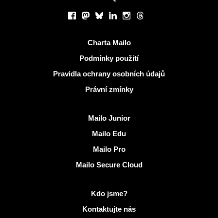
Sociální sítě
Facebook
Mastodon
Bluesky
LinkedIn
Instagram
Threads
Užitečné odkazy
Charta Mailo
Podmínky použití
Pravidla ochrany osobních údajů
Právní zmínky
Objevit Mailo
Mailo Junior
Mailo Edu
Mailo Pro
Mailo Secure Cloud
Další informace na Mailo
Kdo jsme?
Kontaktujte nás