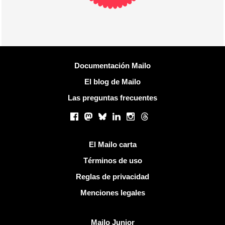
Más información
Documentación Mailo
El blog de Mailo
Las preguntas frecuentes
Redes sociales
Facebook
Mastodon
Bluesky
LinkedIn
Instagram
Threads
Enlaces útiles
El Mailo carta
Términos de uso
Reglas de privacidad
Menciones legales
Descubrir Mailo
Mailo Junior