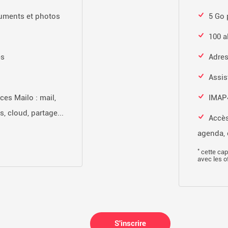
uments et photos
5 Go 
100 a
es
Adres
Assi
ces Mailo : mail,
IMAP4
, cloud, partage...
Accès
agenda, 
*
cette cap
avec les 
S'inscrire