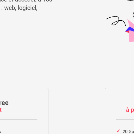
: web, logiciel,
ree
t
à p
s
20 Go