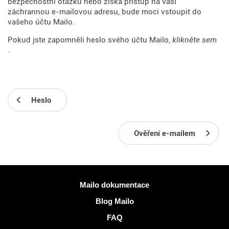
bezpečnostní otázku nebo získá přístup na vaši
záchrannou e-mailovou adresu, bude moci vstoupit do
vašeho účtu Mailo.
Pokud jste zapomněli heslo svého účtu Mailo,
klikněte sem
.
Heslo
Ověření e-mailem
Více informací
Mailo dokumentace
Blog Mailo
FAQ