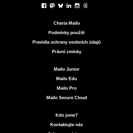
Sociální sítě
Facebook
Mastodon
Bluesky
LinkedIn
Instagram
Threads
Užitečné odkazy
Charta Mailo
Podmínky použití
Pravidla ochrany osobních údajů
Právní zmínky
Objevit Mailo
Mailo Junior
Mailo Edu
Mailo Pro
Mailo Secure Cloud
Další informace na Mailo
Kdo jsme?
Kontaktujte nás