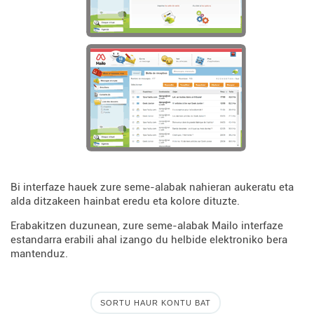
Bi interfaze hauek zure seme-alabak nahieran aukeratu eta
alda ditzakeen hainbat eredu eta kolore dituzte.
Erabakitzen duzunean, zure seme-alabak Mailo interfaze
estandarra erabili ahal izango du helbide elektroniko bera
mantenduz.
SORTU HAUR KONTU BAT