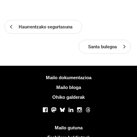
Haurrentzako segurtasuna
Santa bulegoa
Informazio gehiago
Mailo dokumentazioa
Mailo bloga
Ohiko galderak
Sare sozialak
Facebook
Mastodon
Bluesky
LinkedIn
Instagram
Threads
Esteka erabilgarriak
Mailo gutuna