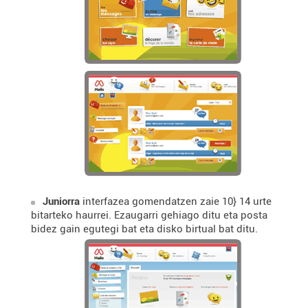
Juniorra
interfazea gomendatzen zaie 10} 14 urte
bitarteko haurrei. Ezaugarri gehiago ditu eta posta
bidez gain egutegi bat eta disko birtual bat ditu.