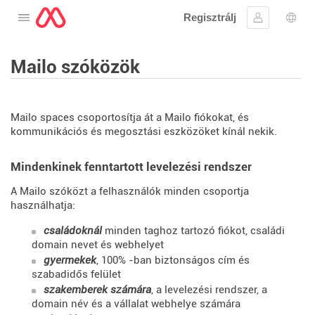
Regisztrálj
Nyissa meg a menüt
Bejelentke
Nyel
Mailo szóközök
Mailo spaces csoportosítja át a Mailo fiókokat, és
kommunikációs és megosztási eszközöket kínál nekik.
Mindenkinek fenntartott levelezési rendszer
A Mailo szóközt a felhasználók minden csoportja
használhatja:
családoknál
minden taghoz tartozó fiókot, családi
domain nevet és webhelyet
gyermekek
, 100% -ban biztonságos cím és
szabadidős felület
szakemberek számára
, a levelezési rendszer, a
domain név és a vállalat webhelye számára