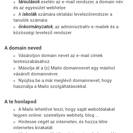
társulások
esetén az e-mail rendszer, a domain név
és az egyesület webhelye
A
iskolák
számára oktatási levelezőrendszer a
tanulók számára
önkormányzatok
, az adminisztratív e-mailek és a
közösségi levelező rendszer
A domain neved
Vásároljon domain nevet az e-mail címek
testreszabásához.
Másolja át a (z) Mailo domainnevet egy máshol
vásárolt domainnévre.
Nyújtsa be a már meglévő domainnevet, hogy
használja a Mailo szolgáltatásokkal.
A te honlapod
A Mailo lehetővé teszi, hogy saját weboldalakat
tegyen online: személyes webhely, blog ...
Hirdesse cégét az interneten, és hozza létre
internetes kirakatát.