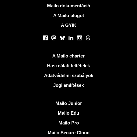
Több információ
Mailo dokumentáció
A Mailo blogot
A GYIK
Közösségi hálózatok
Facebook
Mastodon
Bluesky
LinkedIn
Instagram
Threads
Hasznos Linkek
A Mailo charter
Használati feltételek
Adatvédelmi szabályok
Jogi említések
Fedezze fel Mailo
Mailo Junior
Mailo Edu
Mailo Pro
Mailo Secure Cloud