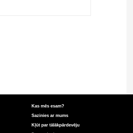
Vairāk informācijas vietnē Mailo
Kas mēs esam?
Sazinies ar mums
Kļūt par tālākpārdevēju