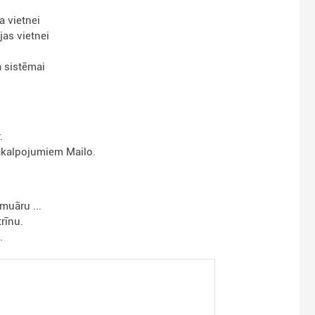
 vietnei
as vietnei
 sistēmai
.
pakalpojumiem Mailo.
muāru ...
rīnu.
.