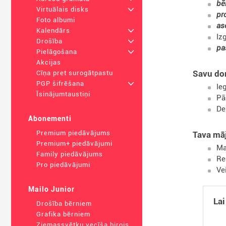
bē
Virtuālais disks
+
pr
Foto albumi
as
Kalendārs
+
Iz
Drošība
+
pa
Pielāgošana
+
Akcijas
Savu do
Cīņa pret surogātpastu
PGP šifrēšana
+
Ie
Īsinājumtaustiņi
Pā
De
Abonementi
Premium piedāvājums
Tava mā
Premium+ piedāvājumi
Ma
Family piedāvājums
Re
Pro piedāvājumi
Ve
Mailo Junior
Lai
Drošība bērniem
Grafika bērniem
Ziemassvētku vecīša birojs