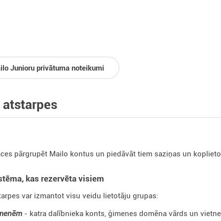
ilo Junioru privātuma noteikumi
 atstarpes
ces pārgrupēt Mailo kontus un piedāvāt tiem saziņas un koplieto
stēma, kas rezervēta visiem
tarpes var izmantot visu veidu lietotāju grupas:
menēm
- katra dalībnieka konts, ģimenes domēna vārds un vietne