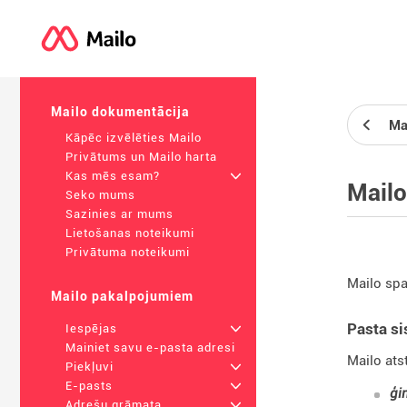
Mailo dokumentācija
Ma
Kāpēc izvēlēties Mailo
Privātums un Mailo harta
Kas mēs esam?
+
Mailo
Seko mums
Sazinies ar mums
Lietošanas noteikumi
Privātuma noteikumi
Mailo spa
Mailo pakalpojumiem
Pasta si
Iespējas
+
Mainiet savu e-pasta adresi
Mailo ats
Piekļuvi
+
E-pasts
+
ģi
Adrešu grāmata
+