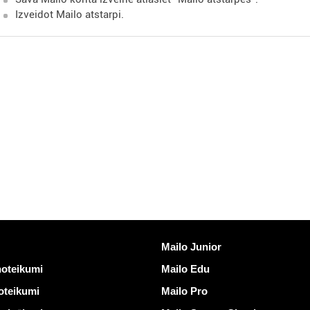
Izveidot Mailo atstarpi.
ites
Atklāt Mailo
Mailo Junior
noteikumi
Mailo Edu
oteikumi
Mailo Pro