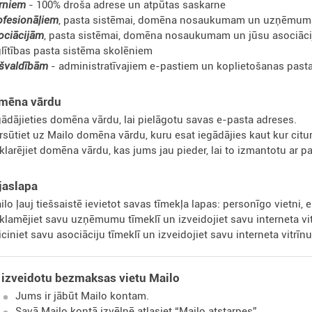
rniem
- 100% droša adrese un atpūtas saskarne
ofesionāļiem
, pasta sistēmai, domēna nosaukumam un uzņēmuma
ociācijām
, pasta sistēmai, domēna nosaukumam un jūsu asociācij
glītības pasta sistēma skolēniem
švaldībām
- administratīvajiem e-pastiem un koplietošanas pasta
mēna vārdu
gādājieties domēna vārdu, lai pielāgotu savas e-pasta adreses.
rsūtiet uz Mailo domēna vārdu, kuru esat iegādājies kaut kur citur
klarējiet domēna vārdu, kas jums jau pieder, lai to izmantotu ar 
jaslapa
ilo ļauj tiešsaistē ievietot savas tīmekļa lapas: personīgo vietni, e
klamējiet savu uzņēmumu tīmeklī un izveidojiet savu interneta vit
iciniet savu asociāciju tīmeklī un izveidojiet savu interneta vitrīnu
 izveidotu bezmaksas vietu Mailo
Jums ir jābūt Mailo kontam.
Savā Mailo kontā izvēlnē atlasiet “Mailo atstarpes”.