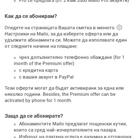
Pro се предлага
(от 2 към 2000 Mailo Pro акаунти)
Как да се абонирам?
Отидете на страницата
Вашата сметка
в менюто
Настроики
на Mailo, за да изберете оферта или да
удължите абонамента си. Можете да използвате един
от следните начини на плащане:
чрез допълнително телефонно обаждане (for 1
month of the Premium offer)
с кредитна карта
с вашия акаунт в PayPal
Тези оферти могат да бъдат активирани за една или
няколко години. Besides, the Premium offer can be
activated by phone for 1 month.
Защо да се абонирате?
Абонаментите Mailo предлагат пощенски кутии,
които са сред най-изчерпателните на пазара.
Изборът на платена услуга е разумна и отговорна