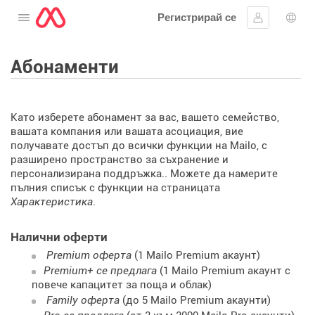
Регистрирай се
Отворете менюто
Впиши се
Избо
Абонаменти
Като изберете абонамент за вас, вашето семейство,
вашата компания или вашата асоциация, вие
получавате достъп до всички функции на Mailo, с
разширено пространство за съхранение и
персонализирана поддръжка.. Можете да намерите
пълния списък с функции на страницата
Характеристика
.
Налични оферти
Premium оферта
(1 Mailo Premium акаунт)
Premium+ се предлага
(1 Mailo Premium акаунт с
повече капацитет за поща и облак)
Family оферта
(до 5 Mailo Premium акаунти)