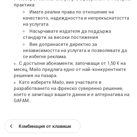
практика:
Имате реални права по отношение на
качеството, надеждността и непрекъснатостта
на услугата.
Насърчавате издателя да поддържа
стандарти за високи постижения.
Вие допринасяте директно за
независимостта на услугата и позволявате да
се избегне реклама.
С достъпни абонаменти, започващи от 1,50 € на
месец, Mailo предлага едно от най-конкурентните
решения на пазара.
Като изберете Mailo, вие участвате в
разработването на френско суверенно решение,
което е зачитащо вашите данни и е алтернатива на
GAFAM..
Комбинация от клавиши