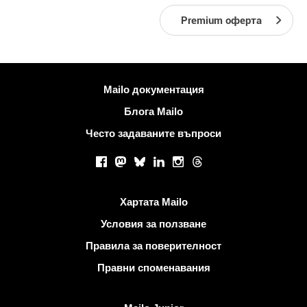
Premium оферта
Повече информация
Mailo документация
Блога Mailo
Често задаваните въпроси
Социални мрежи
Facebook
Mastodon
Bluesky
LinkedIn
Instagram
Threads
Полезни връзки
Хартата Mailo
Условия за ползване
Правила за поверителност
Правни споменавания
Открийте Mailo