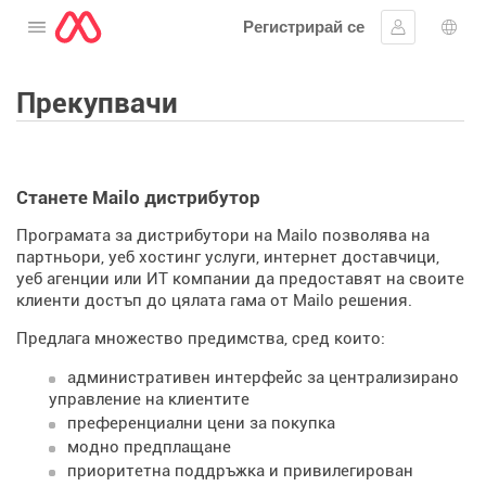
Регистрирай се
Отворете менюто
Впиши се
Избо
Прекупвачи
Станете Mailo дистрибутор
Програмата за дистрибутори на Mailo позволява на
партньори, уеб хостинг услуги, интернет доставчици,
уеб агенции или ИТ компании да предоставят на своите
клиенти достъп до цялата гама от Mailo решения.
Предлага множество предимства, сред които:
административен интерфейс за централизирано
управление на клиентите
преференциални цени за покупка
модно предплащане
приоритетна поддръжка и привилегирован