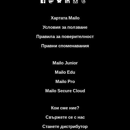
Facebook
Mastodon
Bluesky
LinkedIn
Instagram
Threads
Полезни връзки
Хартата Mailo
Условия за ползване
Правила за поверителност
Правни споменавания
Открийте Mailo
Mailo Junior
Mailo Edu
Mailo Pro
Mailo Secure Cloud
Повече информация за Mailo
Кои сме ние?
Свържете се с нас
Станете дистрибутор