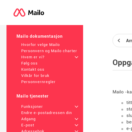
Mailo dokumentasjon
Ar
Hvorfor velge Mailo
Personvern og Mailo charter
Hvem er vi?
+
Oppg
Følg oss
Kontakt oss
Vilkår for bruk
Personvernregler
Mailo -ka
Mailo tjenester
tit
Funksjoner
+
st
Endre e-postadressen din
sl
Adgang
+
be
E-post
+
e-
Adressebok
+