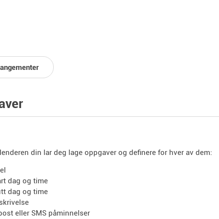
rangementer
aver
lenderen din lar deg lage oppgaver og definere for hver av dem:
tel
art dag og time
utt dag og time
skrivelse
post eller SMS påminnelser