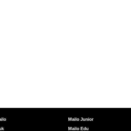
er
Oppdag Mailo
ilo
Mailo Junior
uk
Mailo Edu