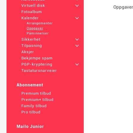
Virtuell disk
+
Oppgaven
Fotoalbum
Kalender
+
Arrangementer
Oppgaver
Påminnelser
Sikkerhet
+
Tilpasning
+
Aksjer
Bekjempe spam
PGP-kryptering
+
Tastatursnarveier
Abonnement
Premium tilbud
Premium+ tilbud
Family tilbud
Pro tilbud
Mailo Junior