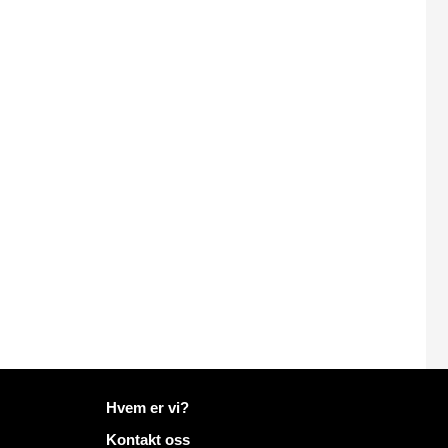
Mer informasjon på Mailo
Hvem er vi?
Kontakt oss