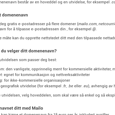
enenavn består av en hoveddel og en utvidelse, for eksempel
.c
et domenenavn
 deg gratis e-postadresser på flere domener (
mailo.com
,
netcourr
n for å tilpasse e-postadressen din , for eksempel
@
.
måte kan du opprette nettstedet ditt med den tilpassede netta
 du velger ditt domenenavn?
utvidelsen som passer deg best:
om
: den vanligste, opprinnelig ment for kommersielle aktiviteter, me
et
: egnet for kommunikasjon og nettverksaktiviteter
rg
: for ikke-kommersielle organisasjoner
 geografisk utvidelse (for eksempel
.fr
,
.be
eller
.eu
), avhengig av 
 utvidelsen, velg hoveddelen, som skal være så enkel og så ekspl
avnet ditt med Mailo
 kan kjøpe et domenenavn fra 15 euro per år, inkludert avgifter.