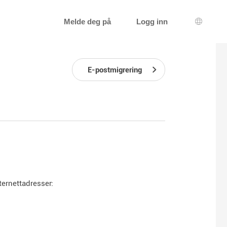
Melde deg på
Logg inn
Språkva
E-postmigrering
ternettadresser: