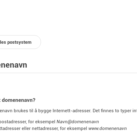
lles postsystem
nenavn
et domenenavn?
navn brukes til å bygge Internett-adresser. Det finnes to typer in
postadresser, for eksempel
Navn@domenenavn
ttadresser eller nettadresser, for eksempel
www.domenenavn