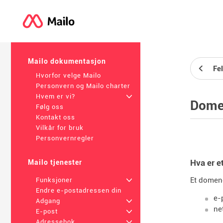
Mailo dokumentasjon
Fe
Hvorfor velge Mailo
Personvern og Mailo charter
Hvem er vi?
+
Dome
Følg oss
Kontakt oss
Vilkår for bruk
Personvernregler
Hva er 
Mailo tjenester
Et domene
Funksjoner
+
Endre e-postadressen din
e-
Adgang
+
ne
E-post
+
Adressebok
+