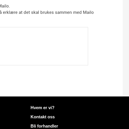
ailo.
så erklære at det skal brukes sammen med Mailo
Mer informasjon på Mailo
Hvem er vi?
Kontakt oss
Bli forhandler