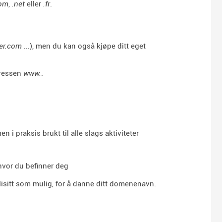
om
,
.net
eller
.fr
.
ier.com
...), men du kan også kjøpe ditt eget
dressen
www.
.
n i praksis brukt til alle slags aktiviteter
hvor du befinner deg
isitt som mulig, for å danne ditt domenenavn.