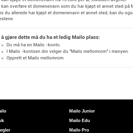
 kan overføre et domenenavn som du har kjøpt et annet sted på M
is du allerede har kjøpt et domenenavn et annet sted, kan du og
estene.
 å gjøre dette må du ha et ledig Mailo plass:
Du må ha en Mailo -konto.
I Mailo -kontoen din velger du "Mailo mellomrom" i menyen.
Opprett et Mailo mellomrom.
er
Oppdag Mailo
ilo
Mailo Junior
uk
Mailo Edu
egler
Mailo Pro