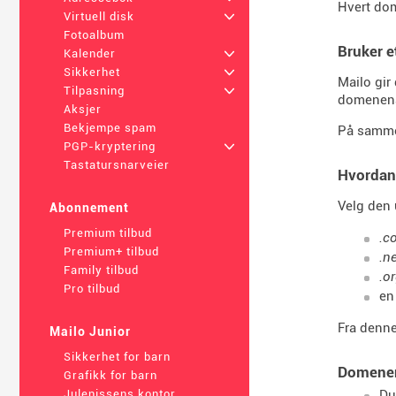
Hvert dom
Virtuell disk
+
Fotoalbum
Bruker 
Kalender
+
Sikkerhet
+
Mailo gir
Tilpasning
+
domenenav
Aksjer
Bekjempe spam
På samme 
PGP-kryptering
+
Tastatursnarveier
Hvordan
Velg den 
Abonnement
Premium tilbud
.c
Premium+ tilbud
.n
Family tilbud
.o
Pro tilbud
en
Fra denne
Mailo Junior
Sikkerhet for barn
Domenen
Grafikk for barn
Du
Julenissens kontor