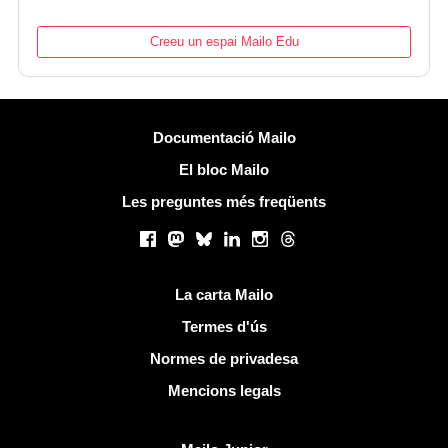
Creeu un espai Mailo Edu
Més informació
Documentació Mailo
El bloc Mailo
Les preguntes més freqüents
Xarxes socials
Facebook
Mastodon
Bluesky
LinkedIn
Instagram
Threads
Links útils
La carta Mailo
Termes d'ús
Normes de privadesa
Mencions legals
Descobreix Mailo