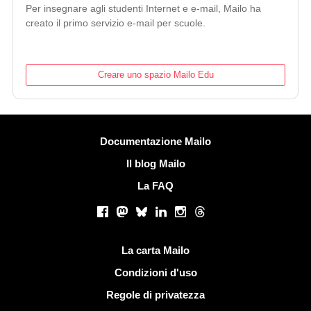
Per insegnare agli studenti Internet e e-mail, Mailo ha
creato il primo servizio e-mail per scuole.
Creare uno spazio Mailo Edu
Più informazioni
Documentazione Mailo
Il blog Mailo
La FAQ
Social networks
Facebook
Mastodon
Bluesky
LinkedIn
Instagram
Threads
Link utili
La carta Mailo
Condizioni d'uso
Regole di privatezza