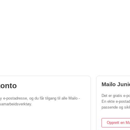
konto
Mailo Juni
Det er gratis e-po
 e-postadresse, og du får tilgang til alle Mailo -
En ekte e-posta
g samarbeidsverktøy.
passende og sikk
Opprett en Ma