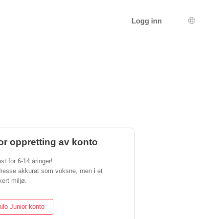
Logg inn
Språkva
or oppretting av konto
st for 6-14 åringer!
dresse akkurat som voksne, men i et
ert miljø.
ilo Junior konto