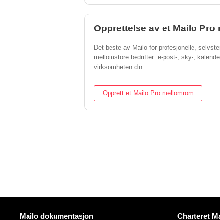
Opprettelse av et Mailo Pr
Det beste av Mailo for profesjonelle, selvs
mellomstore bedrifter: e-post-, sky-, kalende
virksomheten din.
Opprett et Mailo Pro mellomrom
Mer informasjon
Nyttige lenk
Mailo dokumentasjon
Charteret Ma