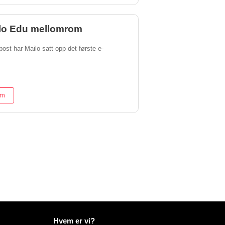
ilo Edu mellomrom
post har Mailo satt opp det første e-
om
Mer informasjon på Mailo
Hvem er vi?