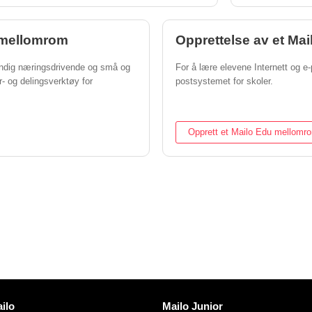
o mellomrom
Opprettelse av et Ma
tendig næringsdrivende og små og
For å lære elevene Internett og e-
r- og delingsverktøy for
postsystemet for skoler.
Opprett et Mailo Edu mellomr
er
Oppdag Mailo
ilo
Mailo Junior