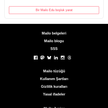
Bir Mailo Edu boşluk yarat
Daha fazla bilgi
Mailo belgeleri
Mailo blogu
SSS
Sosyal ağlar
Facebook
Mastodon
Bluesky
LinkedIn
Instagram
Threads
Kullanışlı bağlantılar
Mailo tüzüğü
Kullanım Şartları
Gizlilik kuralları
Yasal ifadeler
Mailo keşfedin