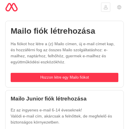
Bejelentke
Nyel
Mailo fiók létrehozása
Ha fiókot hoz létre a (z) Mailo címen, új e-mail címet kap,
és hozzáférni fog az összes Mailo szolgáltatáshoz: e-
mailhez, naptárhoz, felhőhöz, gyermek e-mailhez és
együttműködési eszközökhöz.
Hozzon létre egy Mailo fiókot
Mailo Junior fiók létrehozása
Ez az ingyenes e-mail 6-14 éveseknek!
Valódi e-mail cím, akárcsak a felnőttek, de megfelelő és
biztonságos környezetben.