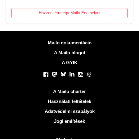
Hozzon létre egy Mailo Edu helyet
Több információ
Mailo dokumentáció
A Mailo blogot
A GYIK
Közösségi hálózatok
Facebook
Mastodon
Bluesky
LinkedIn
Instagram
Threads
Hasznos Linkek
A Mailo charter
Használati feltételek
Adatvédelmi szabályok
Jogi említések
Fedezze fel Mailo