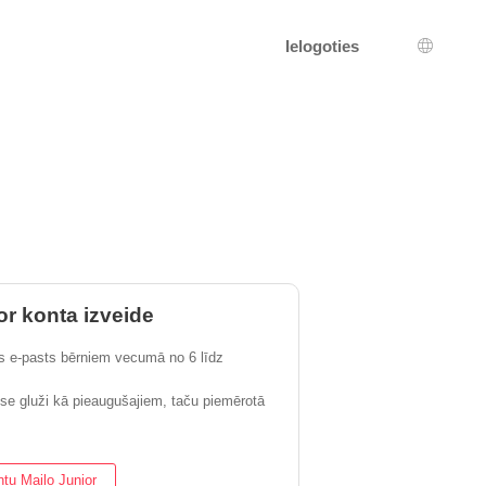
Ielogoties
Valodas
or konta izveide
s e-pasts bērniem vecumā no 6 līdz
ese gluži kā pieaugušajiem, taču piemērotā
ntu Mailo Junior