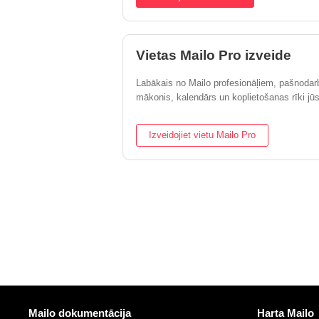
Vietas Mailo Pro izveide
Labākais no Mailo profesionāļiem, pašnodar
mākonis, kalendārs un koplietošanas rīki 
Izveidojiet vietu Mailo Pro
Vairāk informācijas
Noderīgas s
Mailo dokumentācija
Harta Mailo