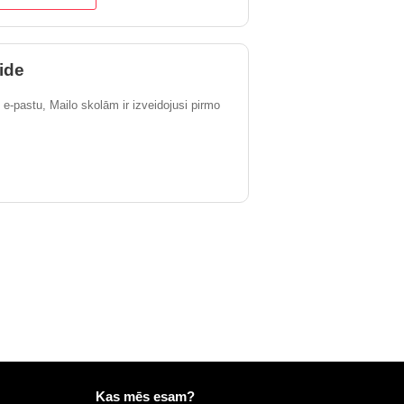
ide
 e-pastu, Mailo skolām ir izveidojusi pirmo
Vairāk informācijas vietnē Mailo
Kas mēs esam?