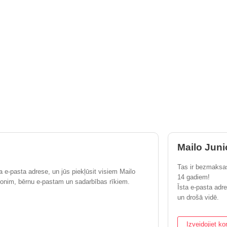
Mailo Juni
Tas ir bezmaksa
a e-pasta adrese, un jūs piekļūsit visiem Mailo
14 gadiem!
nim, bērnu e-pastam un sadarbības rīkiem.
Īsta e-pasta adr
un drošā vidē.
Izveidojiet ko