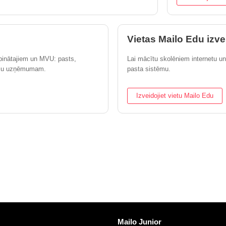
Vietas Mailo Edu izve
binātajiem un MVU: pasts,
Lai mācītu skolēniem internetu un
jūsu uzņēmumam.
pasta sistēmu.
Izveidojiet vietu Mailo Edu
aites
Atklāt Mailo
Mailo Junior