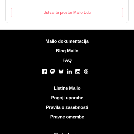
Ustvarite prostor Mailo Edu
Več informacij
Mailo dokumentacija
Blog Mailo
FAQ
Socialna omrežja
Facebook
Mastodon
Bluesky
LinkedIn
Instagram
Threads
Koristne povezave
Listine Mailo
Pogoji uporabe
Pravila o zasebnosti
Pravne omembe
Odkrijte Mailo