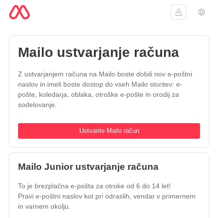
Vpis
Izbir
Mailo ustvarjanje računa
Z ustvarjanjem računa na Mailo boste dobili nov e-poštni
naslov in imeli boste dostop do vseh Mailo storitev: e-
pošte, koledarja, oblaka, otroške e-pošte in orodij za
sodelovanje.
Ustvarite Mailo račun
Mailo Junior ustvarjanje računa
To je brezplačna e-pošta za otroke od 6 do 14 let!
Pravi e-poštni naslov kot pri odraslih, vendar v primernem
in varnem okolju.