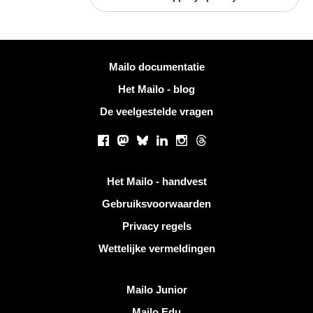
Meer informatie
Mailo documentatie
Het Mailo - blog
De veelgestelde vragen
Sociale netwerken
Facebook
Mastodon
Bluesky
LinkedIn
Instagram
Threads
Handige links
Het Mailo - handvest
Gebruiksvoorwaarden
Privacy regels
Wettelijke vermeldingen
Ontdek Mailo
Mailo Junior
Mailo Edu