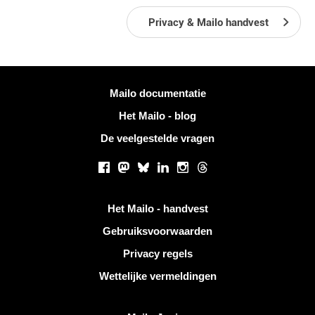
Privacy & Mailo handvest
Meer informatie
Mailo documentatie
Het Mailo - blog
De veelgestelde vragen
Sociale netwerken
Facebook
Mastodon
Bluesky
LinkedIn
Instagram
Threads
Handige links
Het Mailo - handvest
Gebruiksvoorwaarden
Privacy regels
Wettelijke vermeldingen
Ontdek Mailo