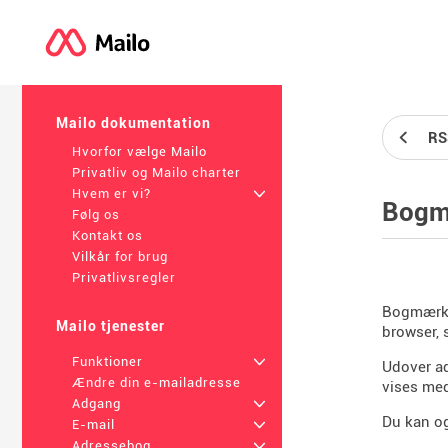
Mailo dokumentation
RS
Hvorfor vælge Mailo
Privatliv og Mailo charter
Hvem er vi?
+
Bogm
Følg os
Kontakt os
Vilkår for brug
Privatlivsregler
Bogmærker
Mailo tjenester
browser, 
Funktioner
+
Udover ad
Ændre din e-mailadresse
vises med
Adgang
+
Du kan o
E-mail
+
Adressebog
+