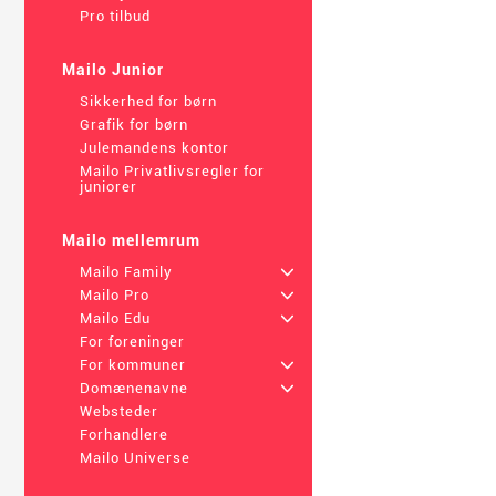
Pro tilbud
Mailo Junior
Sikkerhed for børn
Grafik for børn
Julemandens kontor
Mailo Privatlivsregler for
juniorer
Mailo mellemrum
Mailo Family
+
Mailo Pro
+
Mailo Edu
+
For foreninger
For kommuner
+
Domænenavne
+
Websteder
Forhandlere
Mailo Universe