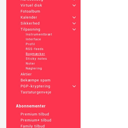
Virtuel disk
+
Fotoalbum
Kalender
+
Sikkerhed
+
Tilpasning
+
Instrumentbræt
Interface
Profil
RSS-feeds
Bogmærker
Sticky notes
Noter
Nøglering
Aktier
Bekæmpe spam
PGP-kryptering
+
Tastaturgenveje
Abonnementer
Premium tilbud
Premium+ tilbud
Family tilbud