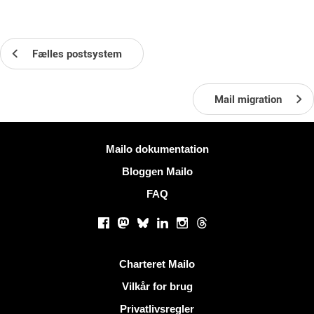
Fælles postsystem
Mail migration
Mere information
Mailo dokumentation
Bloggen Mailo
FAQ
Sociale netværk
Facebook
Mastodon
Bluesky
LinkedIn
Instagram
Threads
Nyttige links
Charteret Mailo
Vilkår for brug
Privatlivsregler