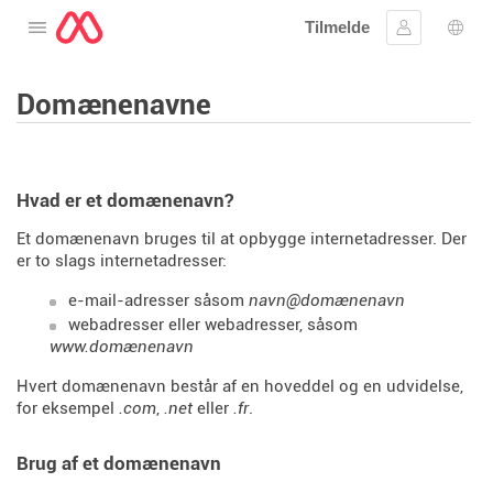
Tilmelde
Åbne menuen
Log ind
Spro
Domænenavne
Hvad er et domænenavn?
Et domænenavn bruges til at opbygge internetadresser. Der
er to slags internetadresser:
e-mail-adresser såsom
navn@domænenavn
webadresser eller webadresser, såsom
www.domænenavn
Hvert domænenavn består af en hoveddel og en udvidelse,
for eksempel
.com
,
.net
eller
.fr
.
Brug af et domænenavn