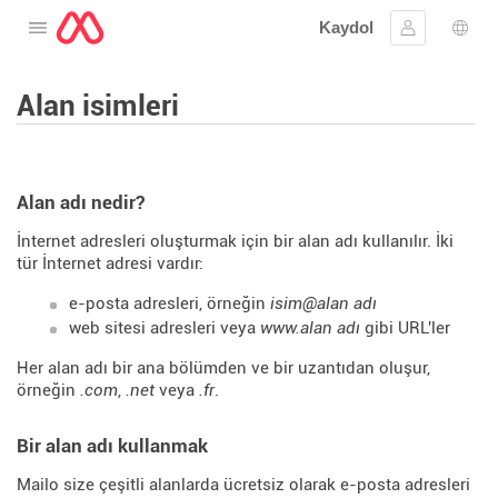
Kaydol
Menüyü aç
Oturum aç
Dil s
Alan isimleri
Alan adı nedir?
İnternet adresleri oluşturmak için bir alan adı kullanılır. İki
tür İnternet adresi vardır:
e-posta adresleri, örneğin
isim@alan adı
web sitesi adresleri veya
www.alan adı
gibi URL'ler
Her alan adı bir ana bölümden ve bir uzantıdan oluşur,
örneğin
.com
,
.net
veya
.fr
.
Bir alan adı kullanmak
Mailo size çeşitli alanlarda ücretsiz olarak e-posta adresleri