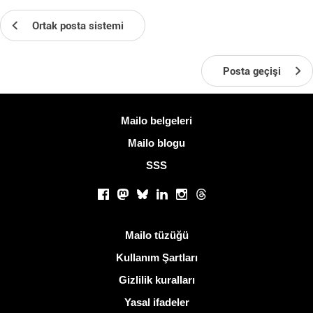
Ortak posta sistemi
Posta geçişi
Daha fazla bilgi
Mailo belgeleri
Mailo blogu
SSS
Sosyal ağlar
Facebook
Mastodon
Bluesky
LinkedIn
Instagram
Threads
Kullanışlı bağlantılar
Mailo tüzüğü
Kullanım Şartları
Gizlilik kuralları
Yasal ifadeler