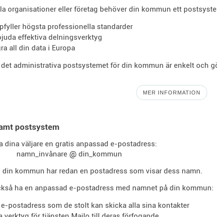
la organisationer eller företag behöver din kommun ett postsys
pfyller högsta professionella standarder
bjuda effektiva delningsverktyg
gra all din data i Europa
 det administrativa postsystemet för din kommun är enkelt och gö
MER INFORMATION
amt postsystem
a dina väljare en gratis anpassad e-postadress:
@
namn_invånare
din_kommun
i din kommun har redan en postadress som visar dess namn.
ckså ha en anpassad e-postadress med namnet på din kommun:
 e-postadress som de stolt kan skicka alla sina kontakter
la verktyg för tjänsten Mailo till deras förfogande