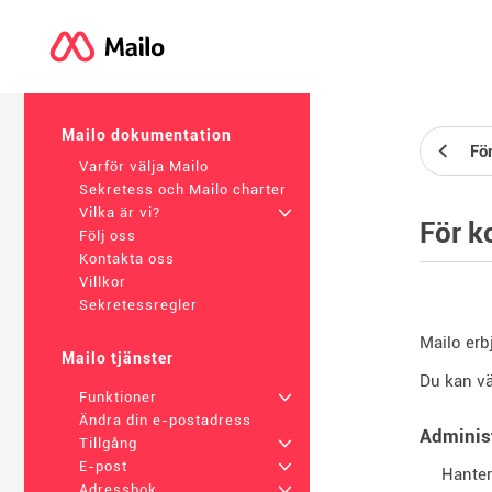
Mailo dokumentation
För
Varför välja Mailo
Sekretess och Mailo charter
Vilka är vi?
+
För 
Följ oss
Kontakta oss
Villkor
Sekretessregler
Mailo erb
Mailo tjänster
Du kan vä
Funktioner
+
Ändra din e-postadress
Adminis
Tillgång
+
E-post
+
Hante
Adressbok
+