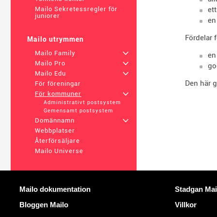
et
Mailo Sekretessregler för
juniorer
en
Fördelar 
Mailo utrymmen
Mailo Family
+
en
Mailo Pro
+
go
Mailo Edu
+
Den här g
För föreningar
För kommuner
+
Administrativt postsystem
Gemensamt postsystem
Domännamn
+
Webbplatser
Återförsäljare
Mailo Universe
Mer information
Användbara 
Mailo dokumentation
Stadgan Mai
Bloggen Mailo
Villkor