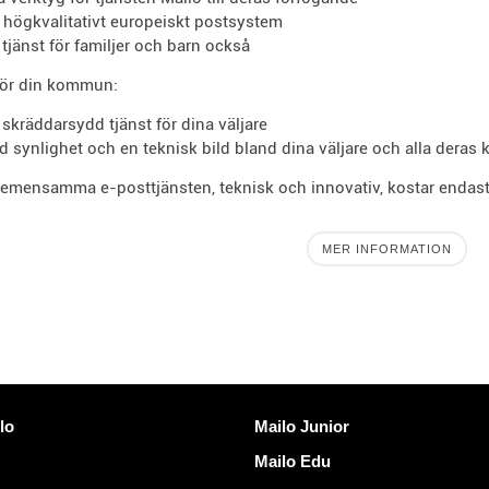
t högkvalitativt europeiskt postsystem
 tjänst för familjer och barn också
för din kommun:
 skräddarsydd tjänst för dina väljare
d synlighet och en teknisk bild bland dina väljare och alla deras 
emensamma e-posttjänsten, teknisk och innovativ, kostar endast 
MER INFORMATION
länkar
Upptäck Mailo
lo
Mailo Junior
Mailo Edu