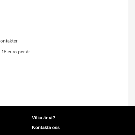
kontakter
15 euro per år.
Mer information på Mailo
Vilka är vi?
Kontakta oss