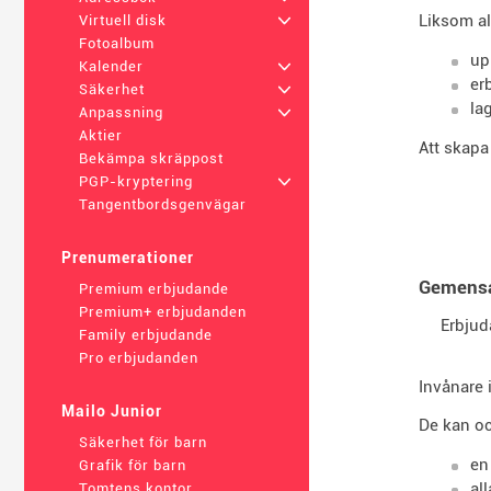
Liksom al
Virtuell disk
+
Fotoalbum
up
Kalender
+
er
Säkerhet
+
la
Anpassning
+
Aktier
Att skapa
Bekämpa skräppost
PGP-kryptering
+
Tangentbordsgenvägar
Prenumerationer
Gemens
Premium erbjudande
Premium+ erbjudanden
Erbjud
Family erbjudande
Pro erbjudanden
Invånare 
Mailo Junior
De kan o
Säkerhet för barn
en
Grafik för barn
al
Tomtens kontor